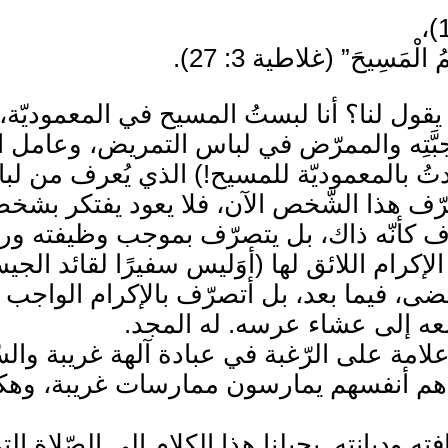
ُمُ الْمَسِيحَ” (غلاطية 3: 27).
يقول لنا؟ أنا لبستُ المسيح في المعموديّة، 
َتِه والممرّض في لباس التمريض، وعامل الن
دتُ بالمعموديّة للمسيح!) الذي يُعرف من لباسه
ف هذا الشّخص الآن، فلا يعود يفتكر بشخصه 
كولوسي 3: 9-10)؛ ولا يتصرّف كأنّه ذاك، بل يتصرّف بموجب
الإكرام اللائق لها (أوَليس سفيرًا لقائد الج
مضى، فيما بعد، بل أتصرّف بالإكرام الواجب ت
 معه إلى عشاء عرسه. له المجد.
 علامة على الرّغبة في عبادة آلهة غريبة وال
 هم أنفسهم يمارسون ممارسات غريبة، وهكذا
ته وديانته. يحيلنا هذا الكلام إلى الصّلاة 