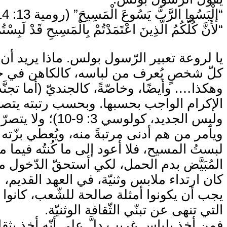
“إلْبَسُوا الرَّبَّ يَسُوعَ الْمَسِيحَ” (رومية 13: 14)،
“‏لأَنَّ كُلَّكُمُ الَّذِينَ اعْتَمَدْتُمْ بِالْمَسِيحِ قَدْ لَبِسْت
يا لروعة تعبير الرّسول بولس. ماذا يريد أن 
كلّ شخصٍ يُعرف من لباسه، كالكاهن في جبّ
وهكذا…. وأيضًا، وخاصّةً، كالجنديّ (أما تجنَّ
الإكرام الواجب بحسبها. وبحسب رتبته يتصرّ
ولبِس الجديد، 
ويأمر من هم أدنى مرتبةً منه، ويُعطي بزّته 
لبستُ المسيح، فلا أعود إلى ما كُنتُه فيما 
المُبَيَّض بدم الحمل، لكي أستحقّ الدّخول
كان ارتداء ملابس وثنيّة، في العهد القديم،
يجب أن يكونوا أمثلة صالحة للشّعب، كانوا
التي تنهى عن تبنّي الثّقافة الوثنيّة.
فمن أخذ بلباس غريب دلَّ على أنّه أخذ بثقاف