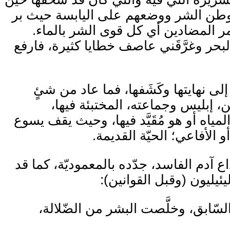
موطن الشر ووضعهم على اليابسة حيث بر
ر المضادين أي كل قوى الشر بالماء.
د صرتُ إلى أعماق البحر وغرَّقَني عاصف خطايا كثيرة، فارفع
إلى نهايتها وكَشَفها، فما عاد من شئٍ
، إبليس وجماعته، المختبئة فيها،
ه أو هو مُقَيَّد فيها، وحيث يقف يسوع
 الأفاعي؛ الحيّة القديمة.
اع آدم الفاسد، جدّده بالمعموديّة، كما قد
ئيليون (وقبل القوانين):
 السّابق، وخلَّصت البشر من الضّلالة،