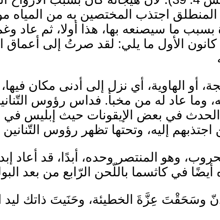
ا المنطلق اجتذب المختصين به من المياه 
بسبب ما سيصنعه بها، هذا أولا، ثم عاد وغم
كذلك نقرأ في الأودية السادسة من يوم 23 كانون الأول ما يلي: لق
ة، أو الهاوية، أي نزل إلى أدنى مكان فيها، 
 وما عاد له من مخبأ. فداس رؤوس التّنانين
لحدث في بعض الإيقونات حيث إبليس في الميا
تذبهم إليه، وتحتها تظهر رؤوس التّنانين أو
الحروب، وهو المنتصر وحده، أبدًا، قد أعاد إبد
ضًا في كاثسما باللّحن الرّابع من بعد البولي
 وسَحَقْتَ عِزَّةَ الخطيئة، وحَنَيتَ ذاتك ليد