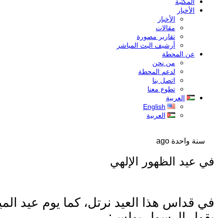
المكتبة
الأخبار
الأخبار
مقالات
تقارير مصورة
أرشيف البث المباشر
عن المحطة
من نحن
لدعم المحطة
اتصل بنا
تطوع معنا
العربية
English
العربية
سنة واحدة ago
في عيد الظهور الإلهي
في قداس هذا العيد نرتل، كما يوم عيد المي
يقول الرسول بولس: