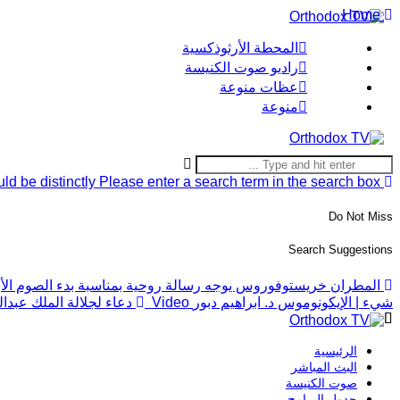
Home
المحطة الأرثوذكسية
راديو صوت الكنيسة
عظات منوعة
منوعة
ld be distinctly
Please enter a search term in the search box.
Do Not Miss
Search Suggestions
المطران خريستوفوروس يوجه رسالة روحية بمناسبة بدء الصوم الأربعي
شيء | الإيكونوموس د. ابراهيم دبور
Video
دعاء لجلالة الملك عبدال
الرئيسية
البث المباشر
صوت الكنيسة
جدول البرامج