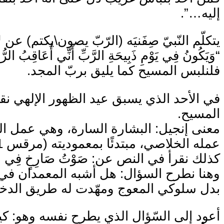
إليه…”.
يتكلّم النّبيّ صِفَنيَه (الرّبّ يصون\يكتم) ع
“وَيَكُونُ فِي يَوْمِ ذَبِيحَةِ الرَّبِّ أَنِّي أُعَاقِبُ الرُّؤَ
فلنلبس المسيح كما يليق بربّ المجد.
في الأحد الذي يسبق عيد الظهور الإلهي 
المسيح.
معنى إنجيل: البشارة السارة، وهي عمل الله
عمله الخلاصي، مبتدئًا بمعموديته (مرقس 1: 1- 11). كيف؟
كذلك نقرأ في النص عن: صَوْتُ صَارِخٍ فِي الْبَرِّيَّة
وهنا نطرح السؤال: هل أشبه المعمدان في ك
بدل سلوكي المعوج ومهّدت له طريق الدخو
أعود إلى السّؤال الذي يطرح نفسه وهو: كي