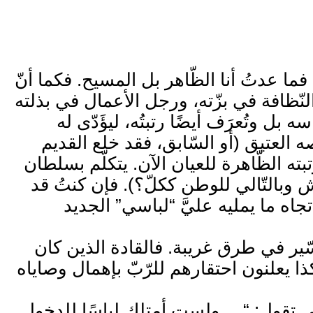
فما عدتُ أنا الظّاهر بل المسيح. فكما أنّ
ّظافة في بزّته، ورجل الأعمال في بذلته
 بل وتُعرَف أيضًا رتبتُه، ليؤَدّى له
العتيق (أو السّابق، فقد خلع القديم
 وظيفته ورتبته الظّاهرة للعيان الآن. يتكلّم بسلطان
يش وبالتّالي للوطن ككلّ؟). فإن كنتُ قد
جاه ما يمليه عليَّ “لباسي” الجديد
سّير في طرق غريبة. فالقادة الذين كان
 يعلنون احتقارهم للرّبّ بإهمال وصاياه
التي تقول: “… ولست أمتلك لباسًا للدخول