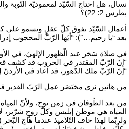
بطرس 2: 22)؟
أعمال السّيّد تفوق كلّ عقلٍ وتسمو على كلّ فه
بعد “يا رحيم…”): “أيّها الرّبّ المحجوب إدرا
في صلاة سَحَر عيد الّظهور الإلهيّ، في الأود
“إنّ الرّبّ المقتدر في الحروب قد كشف قعر ا
“إنّ الرّبّ ملك الدّهور، قد أعاد في الأردنّ
من هاتين نرى مختَصَر عمل الرّبّ القدير في
من بعد الطّوفان في زمن نوح، ولأنّ المياه غ
المياه هي موطن إبليس وكلّ روحٍ شرّير، لأنّهم
ولربّما لهذا خاف التّلاميذ عندما هاج البّحر 