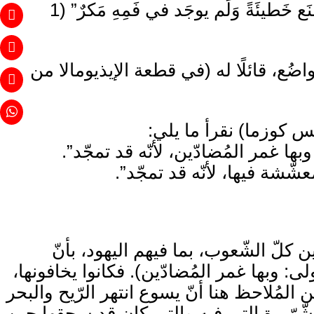
نسأل، هل احتاج السّيّد لمعموديّة التّوبة والتّطهير التي نادى يوحنّا بها، وهو “الذي لم يَصنَع خَطيئَةً وَلَم يوجَد في فَمِهِ مَكرٌ” (1
اضُع، قائلًا له (في قطعة الإيذيومالا من
يس كوزما) نقرأ ما يلي:
 غمر المُضادّين، لأنّه قد تمجّد”.
شّشة فيها، لأنّه قد تمجّد”.
كلّ الشّعوب، بما فيهم اليهود، بأنّ
لى: وبها غمر المُضادّين). فكانوا يخافونها،
ن المُلاحظ هنا أنّ يسوع انتهر الرّيح والبحر
يجانه كان بسبب الأرواح الشّرّيرة التي فيه والتي كان قد سحقها حين