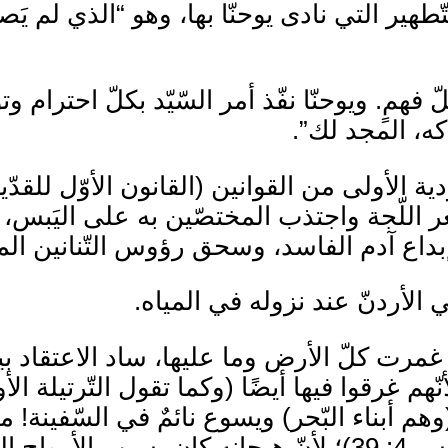
مٍ. ويوحنّا نفّذ أمر السّيّد بكلّ احترام وتو
كه، المجد لك”.
ية الأولى من القوانين (القانون الأوّل للقدّ
للّجة واجتذب المختصّين به على اليَبس، وبها
 إبداع آدم الفاسد، وسحق رؤوس التّنانين المع
 الأردنّ عند نزوله في المياه.
مرت كلّ الأرض وما عليها، ساد الاعتقاد بين 
 غرقوا فيها أيضًا (وكما تقول التّرتيلة الأو
(وهم أبناء البّحر) ويسوع نائمٌ في السّفينة! م
وكأنّه يخاطب شخصًا: أصمت، اخرَس (مرقس 4: 39)؛ لأنّ ه