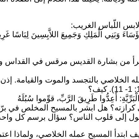
ن لابس اللّباس الغريب:
سَاءَ وَبَنِي الْمَلِكِ وَجَمِيعَ اللاَّبِسِينَ لِبَاسًا غَرِيبًا”
نقرأ من بشارة القديس مرقس في القداس و
 الخلاصي بالتجسد والموت والقيامة. إذن، 
ِ: أَعِدُّوا طَرِيقَ الرَّبِّ، قوِّموا سُبُلَهُ
رازته؟ هل ابشر بالمسيح المخلص في برّيّ
ل إلى قلوب الناس؟ سؤال برسم كل واحد 
ف ابتدأ المسيح عمله الخلاصي، ولماذا اعت