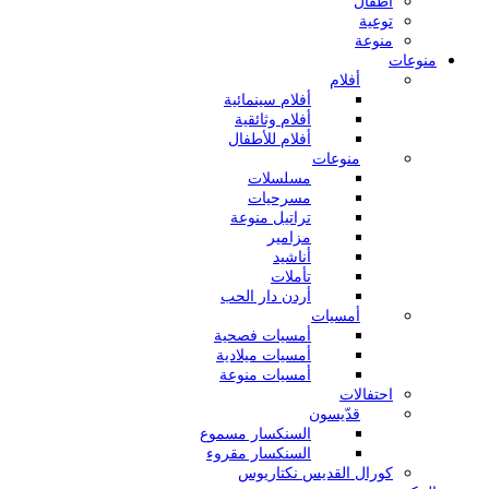
أطفال
توعية
منوعة
منوعات
أفلام
أفلام سينمائية
أفلام وثائقية
أفلام للأطفال
منوعات
مسلسلات
مسرحيات
تراتيل منوعة
مزامير
أناشيد
تأملات
أردن دار الحب
أمسيات
أمسيات فصحية
أمسيات ميلادية
أمسيات منوعة
احتفالات
قدّيسون
السنكسار مسموع
السنكسار مقروء
كورال القديس نكتاريوس