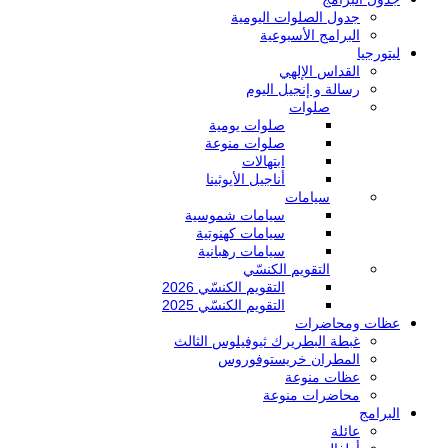
جدول الصلوات اليومية
البرامج الأسبوعية
ليتورجيا
القداس الإلهي
رسالة و إنجيل اليوم
صلوات
صلوات يومية
صلوات منوعة
ابتهالات
أناجيل الأيوثينا
سيامات
سيامات شموسية
سيامات كهنوتية
سيامات رهبانية
التقويم الكنسّي
التقويم الكنسّي 2026
التقويم الكنسّي 2025
عظات ومحاضرات
غبطة البطريرك ثيوفيلوس الثالث
المطران خريستوفوروس
عظات منوعة
محاضرات منوعة
البرامج
عائلة