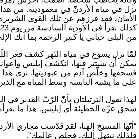
نزل في مياه الأردنّ في معموديته. من هذ
الأمان، فقد فرزهم عن تلك القوى الشريرة 
من البلى حياتي يا كثير الرحمة بما أنك الإله
لمّا نزل يسوع في مياه النّهر كشف قعر اللّج
يمكن أن يستتر فيها، انكشف إبليس وأعوانه،
فسحقها وخلّص آدم من عبوديتها. نرى هذا ا
على ما يشبه اليابسة وسط المياه مع الذين اج
لهذا تقول الترتيلتان بأنّ الرّبّ القدير في 
سحق عزّة الخطيئة أي إبليس. هذا ما نقرأه أي
“أيّها المسيح إلهنا، لقد قدّست مجاري الأردنّ
فلذلك نبتهل إليك، فخلِّص عالمك”.