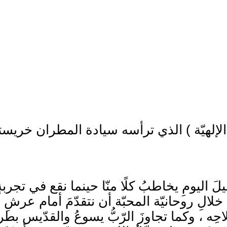
ّا الإلهيّة ) الذي ترأسه سيادة المطران خريس
لَ اليومِ يخاطبُ كلًا منّا حينما نقع في تجربةٍ
الِ روحانيّة المحبّة أن نتقدّمَ أمام عرشِ ا
ِه ، وكما تجاوزَ الرّبُّ يسوعُ والقدّيس بط