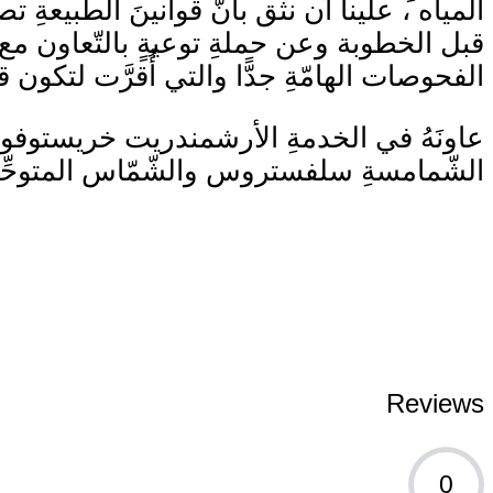
المياه ، علينا أن نثق بأنّ قوانينَ الطّبيعةِ 
قبل الخطوبة وعن حملةِ توعيةٍ بالتّعاون مع ب
الفحوصات الهامّةِ جدًّا والتي أُقرَّت لتكون 
عاونَهُ في الخدمةِ الأرشمندريت خريستو
الشّمامسةِ سلفستروس والشّمّاس المتوحِّد 
Reviews
0