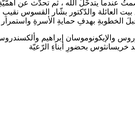
تصمتُ عندما يتدخّلُ الله ، ثم تحدّث عن أهمّيّة
يت العائلة والدّكتور بشّار القسوس نقيبِ أصحا
قبلَ الخطوبةِ بهدفِ حمايةِ الأسرةِ واستمرار 
فوروس والإيكونوموسان إبراهيم وألكسندرو
خريسانثوس بحضورِ أبناءِ الرّعيّة