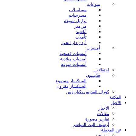
منوعات
مسلسلات
مسرحيات
تراتيل منوعة
مزامير
أناشيد
تأملات
أردن دار الحب
أمسيات
أمسيات فصحية
أمسيات ميلادية
أمسيات منوعة
احتفالات
قدّيسون
السنكسار مسموع
السنكسار مقروء
كورال القديس نكتاريوس
المكتبة
الأخبار
الأخبار
مقالات
تقارير مصورة
أرشيف البث المباشر
عن المحطة
من نحن