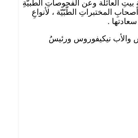
ِ بيتِ العائلة وعن الفحوصاتِ الطّبيّةِ
بِ المختبراتِ الطّبّيّة ، لأنواعِ
سعادتها .
س والأب نيكيفوروس ورئيسُ