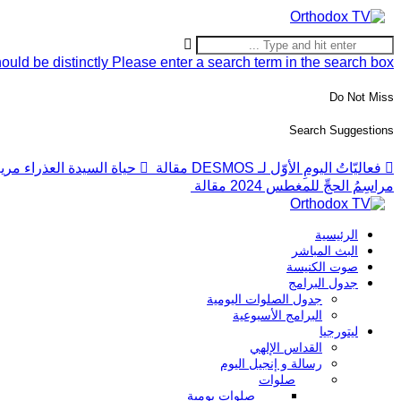
ould be distinctly
Please enter a search term in the search box.
Do Not Miss
Search Suggestions
فعاليّاتُ اليومِ الأوّل لـ DESMOS
مقالة
حياة السيدة العذراء مريم
مراسِمُ الحجِّ للمغطس 2024
مقالة
الرئيسية
البث المباشر
صوت الكنيسة
جدول البرامج
جدول الصلوات اليومية
البرامج الأسبوعية
ليتورجيا
القداس الإلهي
رسالة و إنجيل اليوم
صلوات
صلوات يومية