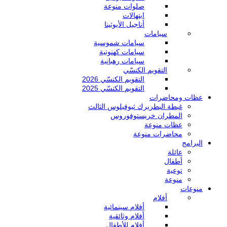
صلوات منوعة
ابتهالات
أناجيل الأيوثينا
سيامات
سيامات شموسية
سيامات كهنوتية
سيامات رهبانية
التقويم الكنسّي
التقويم الكنسّي 2026
التقويم الكنسّي 2025
عظات ومحاضرات
غبطة البطريرك ثيوفيلوس الثالث
المطران خريستوفوروس
عظات منوعة
محاضرات منوعة
البرامج
عائلة
أطفال
توعية
منوعة
منوعات
أفلام
أفلام سينمائية
أفلام وثائقية
أفلام للأطفال