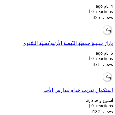
4 أيام ago
0
reactions
25
views
0
%
بازارُ شبيبةِ جمعيّةِ النّهضة الأرثوذكسيّة السّنوي
6 أيام ago
0
reactions
71
views
0
%
استكمال تدريب خدام مدارس الأحد
أسبوع واحد ago
0
reactions
132
views