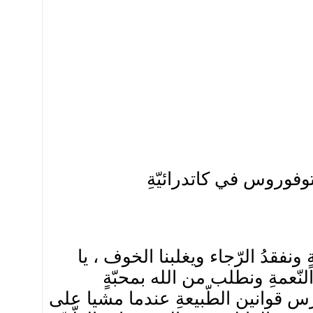
توفوروس في كاتدرائيّةِ
 ونفقدُ الرّجاء ويغلبنا الخوف ، يا
لنّعمةِ ونطلب من الله بمحبّةٍ
رس قوانين الطّبيعةِ عندما مشيا على