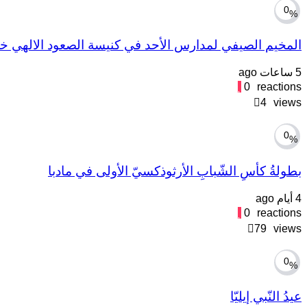
0
%
المخيم الصيفي لمدارس الأحد في كنيسة الصعود الالهي خل
5 ساعات ago
0
reactions
4
views
0
%
بطولةُ كأسِ الشّبابِ الأرثوذكسيّ الأولى في مادبا
4 أيام ago
0
reactions
79
views
0
%
عيدُ النّبي إيليّا