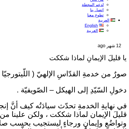
لدعم المحطة
اتصل بنا
تطوع معنا
العربية
English
العربية
12 شهر ago
يا قليلَ الإيمانِ لماذا شككت
صورٌ من خدمةِ القدّاسِ الإلهيّ ( اللّيتورجي
دخولِ السّيّدِ إلى الهيكل – الصّويفيّة .
في نهايةِ الخدمةِ تحدّث سيادَتُه كيف أنَّ إنجي
قليلَ الإيمان لماذا شككت ، ولكن علينا من خل
وتواضُعٍ وإيمانٍ ورجاءٍ ليستجيب بحسب صلاح