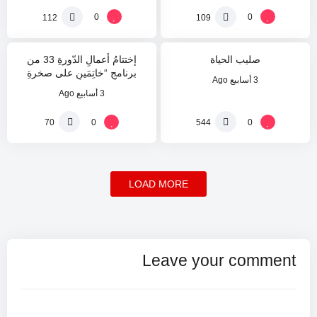
0
0
112
109
0
20
%
%
صليب الحياة
إختتامُ أعمالِ الدّورةِ 33 من
برنامجِ “خاتِمَينِ على صخرةِ
3 أسابيع Ago
الرَّبِّ”
3 أسابيع Ago
0
0
70
544
LOAD MORE
Leave your comment