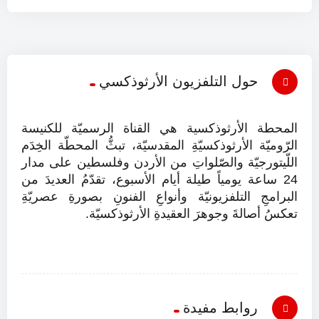
حول التلفزيون الأرثوذكسي
المحطة الأرثوذكسية هي القناة الرسميّة للكنيسة
الرّوميّة الأرثوذكسيّةِ المقدسيّة، تبثُّ المحطّة الخِدَم
اللّيتورجيّة والصّلواتِ من الأردن وفلسطين على مدار
24 ساعة يومياً طيلة أيام الأسبوع، تقدّمُ العديدَ من
البرامجِ التلفزيونيّة وأنواعِ الفنونِ بصورةِ عصريّةِ
تعكسُ أصالةَ وجوهرَ العقيدةِ الأرثوذكسيّة.
روابط مفيدة