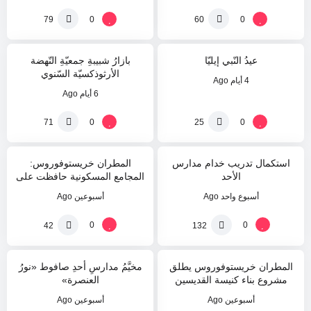
0
0
79
60
0
0
%
%
عيدُ النّبي إيليّا
بازارُ شبيبةِ جمعيّةِ النّهضة
الأرثوذكسيّة السّنوي
4 أيام Ago
6 أيام Ago
0
0
71
25
0
0
%
%
استكمال تدريب خدام مدارس
المطران خريستوفوروس:
الأحد
المجامع المسكونية حافظت على
الإيمان القويم عبر الأجيال
أسبوع واحد Ago
أسبوعين Ago
0
0
42
132
0
40
%
%
المطران خريستوفوروس يطلق
مخيَّمُ مدارسِ أحدِ صافوط «نورُ
مشروع بناء كنيسة القديسين
العنصرة»
باييسيوس وصفرونيوس
أسبوعين Ago
أسبوعين Ago
وبورفيريوس