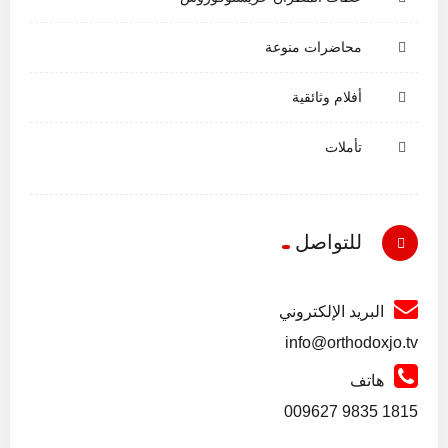
محاضرات منوعة
أفلام وثائقية
تأملات
للتواصل
البريد الإلكتروني
info@orthodoxjo.tv
هاتف
1815 9835 009627