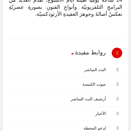
البرامجِ التلفزيونيّة وأنواعِ الفنونِ بصورةِ عصريّةِ
تعكسُ أصالةَ وجوهرَ العقيدةِ الأرثوذكسيّة.
روابط مفيدة
البث المباشر
صوت الكنيسة
أرشيف البث المباشر
الأخبار
لدعم المحطة