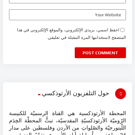
احفظ اسمي، بريدي الإلكتروني، والموقع الإلكتروني في هذا
المتصفح لاستخدامها المرة المقبلة في تعليقي.
حول التلفزيون الأرثوذكسي
المحطة الأرثوذكسية هي القناة الرسميّة للكنيسة
الرّوميّة الأرثوذكسيّةِ المقدسيّة، تبثُّ المحطّة الخِدَم
اللّيتورجيّة والصّلواتِ من الأردن وفلسطين على مدار
24 ساعة يومياً طيلة أيام الأسبوع، تقدّمُ العديدَ من