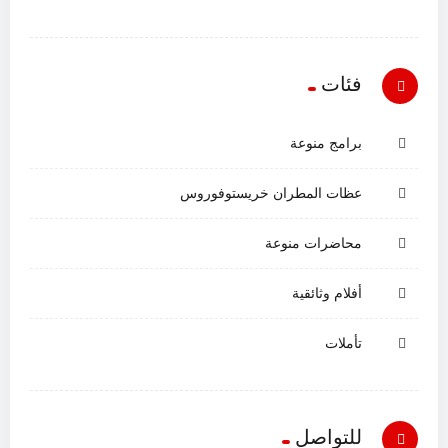
فئات
برامج منوعة
عظات المطران خريستوفوروس
محاضرات منوعة
أفلام وثائقية
تأملات
للتواصل