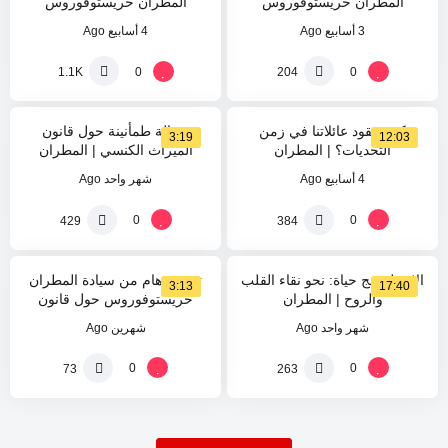
المطران خريستوفوروس
المطران خريستوفوروس
3 أسابيع Ago
4 أسابيع Ago
%
%
95
0
0
0
1.1K
204
كيف نقود عائلاتنا في زمن
رسالة طمأنينة حول قانون
3:19
12:03
التحديات؟ | المطران
الميراث الكنسي | المطران
خريستوفوروس
خريستوفوروس
4 أسابيع Ago
شهر واحد Ago
%
%
0
0
0
0
429
384
الإنجيل نهج حياة: نحو نقاء القلب
توضيح هام من سيادة المطران
3:13
17:40
والروح | المطران
خريستوفوروس حول قانون
خريستوفوروس
المواريث الجديد ومبدأ المساواة
شهر واحد Ago
شهرين Ago
بين الذكر والأنثى
0
0
73
263