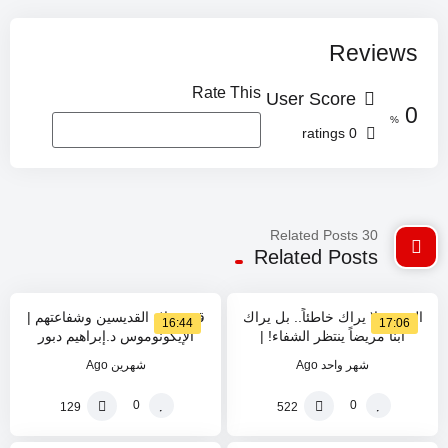
Reviews
Rate This
User Score
0
%
0 ratings
30 Related Posts
Related Posts
0
0
%
%
المسيح لا يراك خاطئاً.. بل يراك
قوة صلاة القديسين وشفاعتهم |
16:44
17:06
ابناً مريضاً ينتظر الشفاء! |
الإيكونوموس د.إبراهيم دبور
الأرشمندريت أثناسيوس قاقيش
شهر واحد Ago
شهرين Ago
0
0
129
522
0
0
%
%