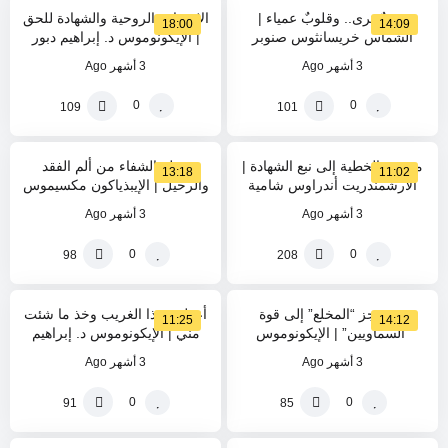
عيونٌ ترى.. وقلوبٌ عمياء |
الاستنارة الروحية والشهادة للحق
18:00
14:09
الشماس خريسانثوس صنوبر
| الإيكونوموس د. إبراهيم دبور
3 أشهر Ago
3 أشهر Ago
0
0
109
101
0
100
%
%
من بئر الخطية إلى نبع الشهادة |
رحلة الشفاء من ألم الفقد
13:18
11:02
الأرشمندريت أندراوس شامية
والرحيل | الإيبذياكون مكسيموس
الصنّاع
3 أشهر Ago
3 أشهر Ago
0
0
98
208
0
0
%
%
من عجز “المخلع” إلى قوة
أعطني هذا الغريب وخذ ما شئت
11:25
14:12
“السماويين” | الإيكونوموس
مني | الإيكونوموس د. إبراهيم
ذيوذوروس حداد
دبور
3 أشهر Ago
3 أشهر Ago
0
0
91
85
30
100
%
%