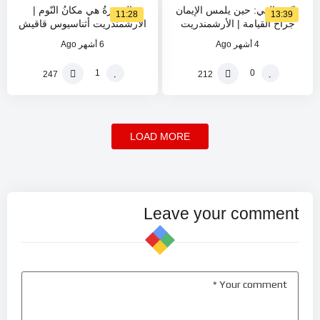
ربّي وإلهي: حين يلمس الإيمان
المقبرةُ هي مكانُ النّوم |
11:28
13:39
جراح القيامة | الأرشمندريت
الأرشمندريت أثناسيوس قاقيش
فينيذكتوس كيّال
4 أشهر Ago
6 أشهر Ago
1
0
247
212
LOAD MORE
Leave your comment