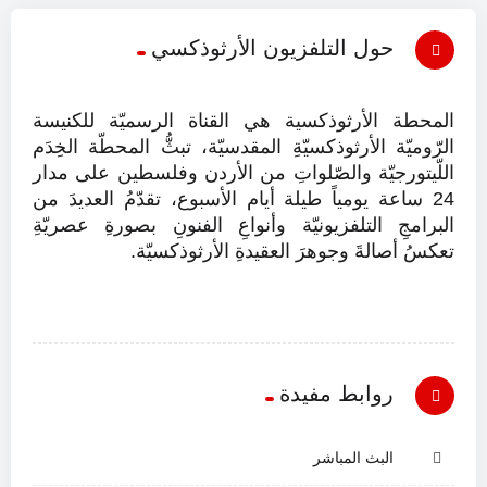
حول التلفزيون الأرثوذكسي
المحطة الأرثوذكسية هي القناة الرسميّة للكنيسة
الرّوميّة الأرثوذكسيّةِ المقدسيّة، تبثُّ المحطّة الخِدَم
اللّيتورجيّة والصّلواتِ من الأردن وفلسطين على مدار
24 ساعة يومياً طيلة أيام الأسبوع، تقدّمُ العديدَ من
البرامجِ التلفزيونيّة وأنواعِ الفنونِ بصورةِ عصريّةِ
تعكسُ أصالةَ وجوهرَ العقيدةِ الأرثوذكسيّة.
روابط مفيدة
البث المباشر