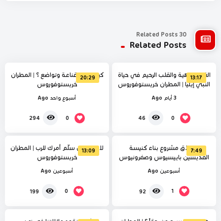
30 Related Posts
%
%
34
Related Posts
100
الغيرة الإلهية والقلب الرحيم في حياة
كيف نحيا بقناعة وتواضع ؟ | المطران
20:29
13:17
النبي إيليا | المطران خريستوفوروس
خريستوفوروس
3 أيام Ago
أسبوع واحد Ago
%
%
100
100
0
0
294
46
إنطلاق مشروع بناء كنيسة
لا تخاف بل سلّم أمرك للرب | المطران
13:09
7:49
القديسين باييسيوس وصفرونيوس
خريستوفوروس
وبورفيريوس | المطران
أسبوعين Ago
أسبوعين Ago
خريستوفوروس
%
%
0
43
0
1
199
92