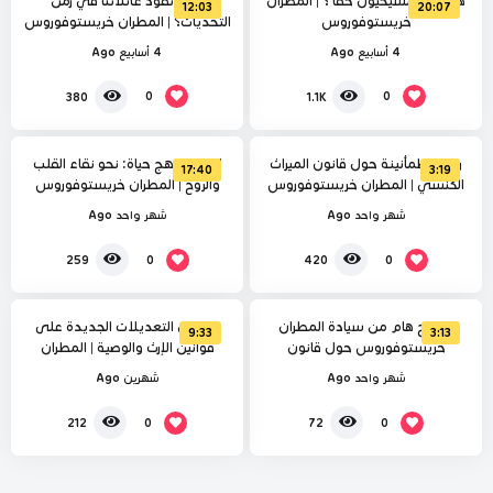
هل نحن مسيحيون حقاً ؟ | المطران
كيف نقود عائلاتنا في زمن
12:03
20:07
خريستوفوروس
التحديات؟ | المطران خريستوفوروس
4 أسابيع Ago
4 أسابيع Ago
%
%
0
95
0
0
380
1.1K
رسالة طمأنينة حول قانون الميراث
الإنجيل نهج حياة: نحو نقاء القلب
17:40
3:19
الكنسي | المطران خريستوفوروس
والروح | المطران خريستوفوروس
شهر واحد Ago
شهر واحد Ago
%
%
51
0
0
0
259
420
توضيح هام من سيادة المطران
تفاصيل التعديلات الجديدة على
9:33
3:13
خريستوفوروس حول قانون
قوانين الإرث والوصية | المطران
المواريث الجديد ومبدأ المساواة بين
خريستوفوروس
شهر واحد Ago
شهرين Ago
الذكر والأنثى
0
0
212
72