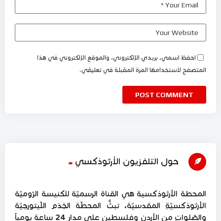
احفظ اسمي، بريدي الإلكتروني، والموقع الإلكتروني في هذا
المتصفح لاستخدامها المرة المقبلة في تعليقي.
حول التلفزيون الأرثوذكسي
المحطة الأرثوذكسية هي القناة الرسميّة للكنيسة الرّوميّة
الأرثوذكسيّةِ المقدسيّة، تبثُّ المحطّة الخِدَم اللّيتورجيّة
والصّلواتِ من الأردن وفلسطين على مدار 24 ساعة يومياً