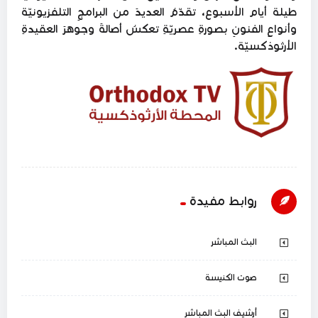
طيلة أيام الأسبوع، تقدّمُ العديدَ من البرامجِ التلفزيونيّة
وأنواعِ الفنونِ بصورةِ عصريّةِ تعكسُ أصالةَ وجوهرَ العقيدةِ
الأرثوذكسيّة.
روابط مفيدة
البث المباشر
صوت الكنيسة
أرشيف البث المباشر