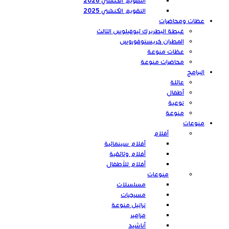
التقويم الكنسّي 2026
التقويم الكنسّي 2025
عظات ومحاضرات
غبطة البطريرك ثيوفيلوس الثالث
المطران خريستوفوروس
عظات منوعة
محاضرات منوعة
البرامج
عائلة
أطفال
توعية
منوعة
منوعات
أفلام
أفلام سينمائية
أفلام وثائقية
أفلام للأطفال
منوعات
مسلسلات
مسرحيات
تراتيل منوعة
مزامير
أناشيد