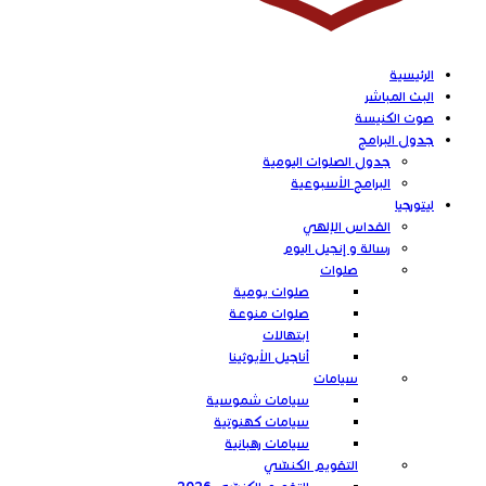
الرئيسية
البث المباشر
صوت الكنيسة
جدول البرامج
جدول الصلوات اليومية
البرامج الأسبوعية
ليتورجيا
القداس الإلهي
رسالة و إنجيل اليوم
صلوات
صلوات يومية
صلوات منوعة
ابتهالات
أناجيل الأيوثينا
سيامات
سيامات شموسية
سيامات كهنوتية
سيامات رهبانية
التقويم الكنسّي