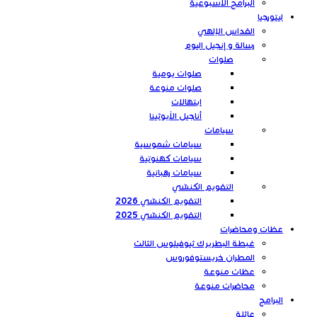
البرامج الأسبوعية
ليتورجيا
القداس الإلهي
رسالة و إنجيل اليوم
صلوات
صلوات يومية
صلوات منوعة
ابتهالات
أناجيل الأيوثينا
سيامات
سيامات شموسية
سيامات كهنوتية
سيامات رهبانية
التقويم الكنسّي
التقويم الكنسّي 2026
التقويم الكنسّي 2025
عظات ومحاضرات
غبطة البطريرك ثيوفيلوس الثالث
المطران خريستوفوروس
عظات منوعة
محاضرات منوعة
البرامج
عائلة