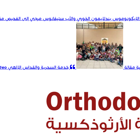
الإيكونوموس بندلايمون الخوري والأب ستيفانوس مرجي إلى الفحيص
مق
ة
مقالة
خدمة السحرية والقداس الإلهي
deo