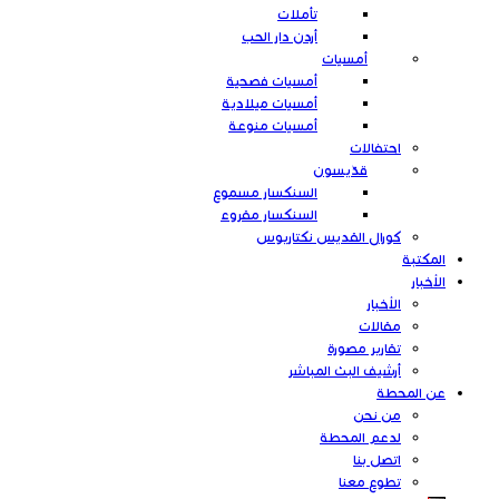
تأملات
أردن دار الحب
أمسيات
أمسيات فصحية
أمسيات ميلادية
أمسيات منوعة
احتفالات
قدّيسون
السنكسار مسموع
السنكسار مقروء
كورال القديس نكتاريوس
المكتبة
الأخبار
الأخبار
مقالات
تقارير مصورة
أرشيف البث المباشر
عن المحطة
من نحن
لدعم المحطة
اتصل بنا
تطوع معنا