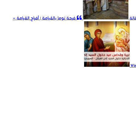
الة
فرحة توما بالقيامة | أفراح القيامة –
Vi