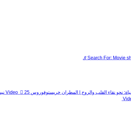
Search For:
Movie sh
حياة: نحو نقاء القلب والروح | المطران خريستوفوروس
25 نيسان القديس الرسول مرقس الإنجيلي
Video
Vid