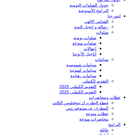
جدول الصلوات اليومية
البرامج الأسبوعية
ليتورجيا
القداس الإلهي
رسالة و إنجيل اليوم
صلوات
صلوات يومية
صلوات منوعة
ابتهالات
أناجيل الأيوثينا
سيامات
سيامات شموسية
سيامات كهنوتية
سيامات رهبانية
التقويم الكنسّي
التقويم الكنسّي 2026
التقويم الكنسّي 2025
عظات ومحاضرات
غبطة البطريرك ثيوفيلوس الثالث
المطران خريستوفوروس
عظات منوعة
محاضرات منوعة
البرامج
عائلة