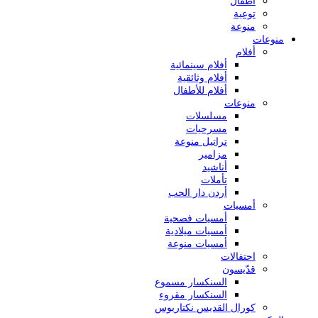
أطفال
توعية
منوعة
منوعات
أفلام
أفلام سينمائية
أفلام وثائقية
أفلام للأطفال
منوعات
مسلسلات
مسرحيات
تراتيل منوعة
مزامير
أناشيد
تأملات
أردن دار الحب
أمسيات
أمسيات فصحية
أمسيات ميلادية
أمسيات منوعة
احتفالات
قدّيسون
السنكسار مسموع
السنكسار مقروء
كورال القديس نكتاريوس