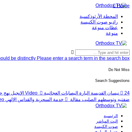
Home
المحطة الأرثوذكسية
راديو صوت الكنيسة
عظات منوعة
منوعة
ould be distinctly
Please enter a search term in the search box.
Do Not Miss
Search Suggestions
24 نيسان القديسة البارة اليصابات العجائبية
Video
الإنجيل نهج 
ضفتيهِ وتوسطهم الصليب
مقالة
خدمة السحرية والقداس الإلهي
eo
الرئيسية
البث المباشر
صوت الكنيسة
جدول البرامج