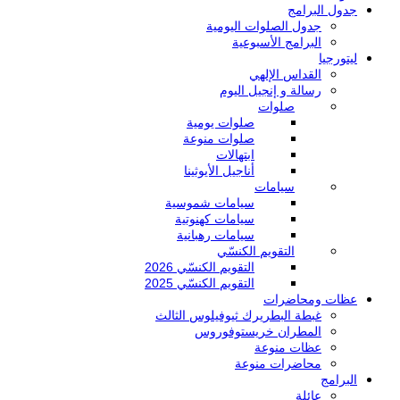
جدول البرامج
جدول الصلوات اليومية
البرامج الأسبوعية
ليتورجيا
القداس الإلهي
رسالة و إنجيل اليوم
صلوات
صلوات يومية
صلوات منوعة
ابتهالات
أناجيل الأيوثينا
سيامات
سيامات شموسية
سيامات كهنوتية
سيامات رهبانية
التقويم الكنسّي
التقويم الكنسّي 2026
التقويم الكنسّي 2025
عظات ومحاضرات
غبطة البطريرك ثيوفيلوس الثالث
المطران خريستوفوروس
عظات منوعة
محاضرات منوعة
البرامج
عائلة