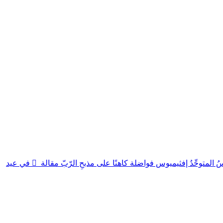
سُ المتوحِّدُ إفثيميوس فواضلة كاهنًا على مذبحِ الرّبّ
مقالة
في عيد