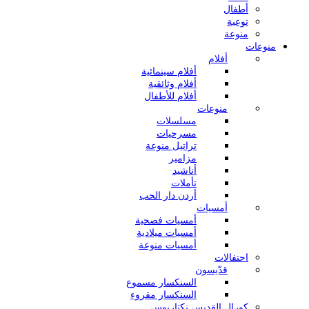
أطفال
توعية
منوعة
منوعات
أفلام
أفلام سينمائية
أفلام وثائقية
أفلام للأطفال
منوعات
مسلسلات
مسرحيات
تراتيل منوعة
مزامير
أناشيد
تأملات
أردن دار الحب
أمسيات
أمسيات فصحية
أمسيات ميلادية
أمسيات منوعة
احتفالات
قدّيسون
السنكسار مسموع
السنكسار مقروء
كورال القديس نكتاريوس