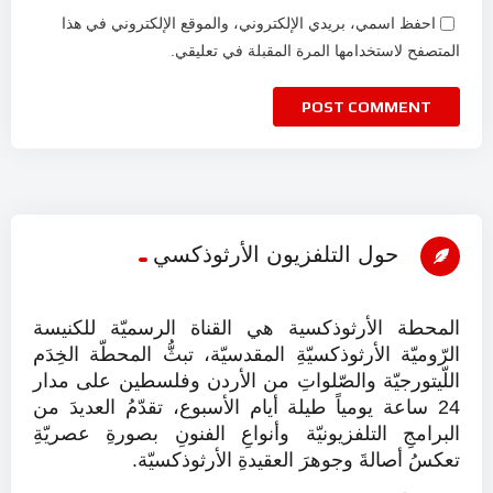
احفظ اسمي، بريدي الإلكتروني، والموقع الإلكتروني في هذا
المتصفح لاستخدامها المرة المقبلة في تعليقي.
حول التلفزيون الأرثوذكسي
المحطة الأرثوذكسية هي القناة الرسميّة للكنيسة
الرّوميّة الأرثوذكسيّةِ المقدسيّة، تبثُّ المحطّة الخِدَم
اللّيتورجيّة والصّلواتِ من الأردن وفلسطين على مدار
24 ساعة يومياً طيلة أيام الأسبوع، تقدّمُ العديدَ من
البرامجِ التلفزيونيّة وأنواعِ الفنونِ بصورةِ عصريّةِ
تعكسُ أصالةَ وجوهرَ العقيدةِ الأرثوذكسيّة.