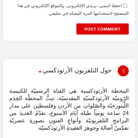
احفظ اسمي، بريدي الإلكتروني، والموقع الإلكتروني في هذا
المتصفح لاستخدامها المرة المقبلة في تعليقي.
حول التلفزيون الأرثوذكسي
المحطة الأرثوذكسية هي القناة الرسميّة للكنيسة
الرّوميّة الأرثوذكسيّةِ المقدسيّة، تبثُّ المحطّة الخِدَم
اللّيتورجيّة والصّلواتِ من الأردن وفلسطين على مدار
24 ساعة يومياً طيلة أيام الأسبوع، تقدّمُ العديدَ من
البرامجِ التلفزيونيّة وأنواعِ الفنونِ بصورةِ عصريّةِ
تعكسُ أصالةَ وجوهرَ العقيدةِ الأرثوذكسيّة.