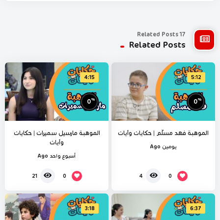
17 Related Posts
Related Posts
4:15
5:12
%
%
0
0
الموهبة فهد مسلّم | حكايات وآيات
الموهبة مارسيل سميرات | حكايات
وآيات
يومين Ago
أسبوع واحد Ago
0
0
21
4
3:18
6:37