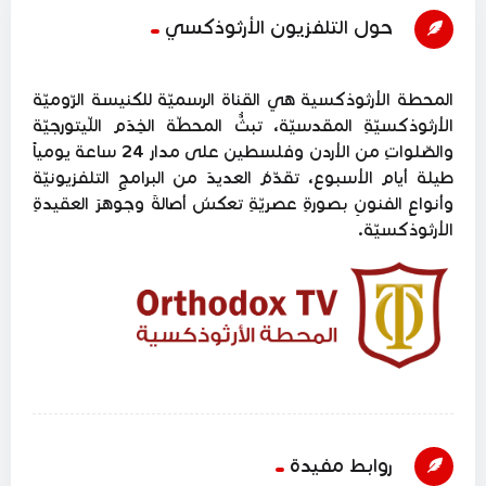
حول التلفزيون الأرثوذكسي
المحطة الأرثوذكسية هي القناة الرسميّة للكنيسة الرّوميّة
الأرثوذكسيّةِ المقدسيّة، تبثُّ المحطّة الخِدَم اللّيتورجيّة
والصّلواتِ من الأردن وفلسطين على مدار 24 ساعة يومياً
طيلة أيام الأسبوع، تقدّمُ العديدَ من البرامجِ التلفزيونيّة
وأنواعِ الفنونِ بصورةِ عصريّةِ تعكسُ أصالةَ وجوهرَ العقيدةِ
الأرثوذكسيّة.
روابط مفيدة