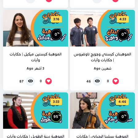
3:16
4:33
%
%
0
0
الموهبتان كرستي وجورج تاوضروس
الموهبة كرستين ميكيل | حكايات
| حكايات وآيات
وآيات
شهرين Ago
3 أشهر Ago
0
0
87
46
3:33
4:46
%
%
95
0
الموهبة سيلينا الرحباني | حكايات
الموهبة زينة الطويل | حكايات وآيات