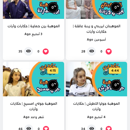
%
%
0
0
الموهبتان ايريني و زينة عاقلة |
الموهبة يزن حمارنة | حكايات وآيات
حكايات وآيات
3 أسابيع Ago
أسبوعين Ago
0
0
35
28
4:15
4:44
%
%
0
0
الموهبة جوليا الاطرش | حكايات
الموهبة جولي امسيح | حكايات
وآيات
وآيات
4 أسابيع Ago
شهر واحد Ago
0
0
46
34