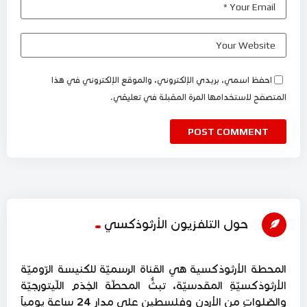
احفظ اسمي، بريدي الإلكتروني، والموقع الإلكتروني في هذا
المتصفح لاستخدامها المرة المقبلة في تعليقي.
حول التلفزيون الأرثوذكسي
المحطة الأرثوذكسية هي القناة الرسميّة للكنيسة الرّوميّة
الأرثوذكسيّةِ المقدسيّة، تبثُّ المحطّة الخِدَم اللّيتورجيّة
والصّلواتِ من الأردن وفلسطين على مدار 24 ساعة يومياً