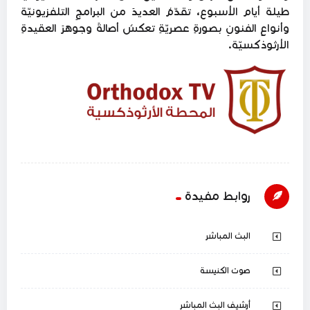
طيلة أيام الأسبوع، تقدّمُ العديدَ من البرامجِ التلفزيونيّة
وأنواعِ الفنونِ بصورةِ عصريّةِ تعكسُ أصالةَ وجوهرَ العقيدةِ
الأرثوذكسيّة.
روابط مفيدة
البث المباشر
صوت الكنيسة
أرشيف البث المباشر