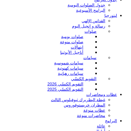
جدول الصلوات اليومية
البرامج الأسبوعية
ليتورجيا
القداس الإلهي
رسالة و إنجيل اليوم
صلوات
صلوات يومية
صلوات منوعة
ابتهالات
أناجيل الأيوثينا
سيامات
سيامات شموسية
سيامات كهنوتية
سيامات رهبانية
التقويم الكنسّي
التقويم الكنسّي 2026
التقويم الكنسّي 2025
عظات ومحاضرات
غبطة البطريرك ثيوفيلوس الثالث
المطران خريستوفوروس
عظات منوعة
محاضرات منوعة
البرامج
عائلة