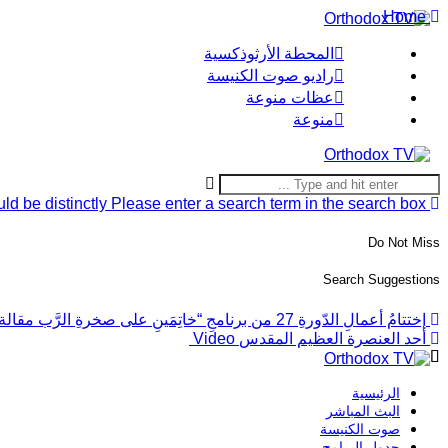
Home
المحطة الأرثوذكسية
راديو صوت الكنيسة
عظات منوعة
منوعة
ld be distinctly
Please enter a search term in the search box.
Do Not Miss
Search Suggestions
إختتامُ أعمالِ الدّورةِ 27 من برنامجِ “خاتِمَينِ على صخرةِ الرَّب
مقالة
أحد العنصرة العظيم المقدس
Video
الرئيسية
البث المباشر
صوت الكنيسة
جدول البرامج