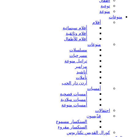
أطفال
توعية
منوعة
منوعات
أفلام
أفلام سينمائية
أفلام وثائقية
أفلام للأطفال
منوعات
مسلسلات
مسرحيات
تراتيل منوعة
مزامير
أناشيد
تأملات
أردن دار الحب
أمسيات
أمسيات فصحية
أمسيات ميلادية
أمسيات منوعة
احتفالات
قدّيسون
السنكسار مسموع
السنكسار مقروء
كورال القديس نكتاريوس