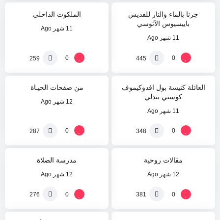
جزنا بالماء والنار للقديس
الملكوت الداخلي
باييسيوس الآثوسي
11 شهر Ago
11 شهر Ago
%
%
55
0
0
0
259
445
العائلة كنيسة بول افدوكيموف
من صفحات الحيـاة
كوستي بندلي
12 شهر Ago
11 شهر Ago
%
%
68
48
0
0
287
348
مقالات روحية
مدرسة الصلاة
12 شهر Ago
12 شهر Ago
%
%
100
5
0
0
276
381