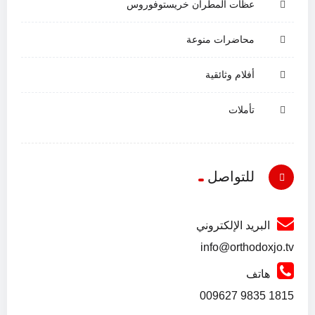
عظات المطران خريستوفوروس
محاضرات منوعة
أفلام وثائقية
تأملات
للتواصل
البريد الإلكتروني
info@orthodoxjo.tv
هاتف
1815 9835 009627