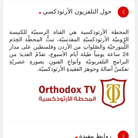
حول التلفزيون الأرثوذكسي
المحطة الأرثوذكسية هي القناة الرسميّة للكنيسة
الرّوميّة الأرثوذكسيّةِ المقدسيّة، تبثُّ المحطّة الخِدَم
اللّيتورجيّة والصّلواتِ من الأردن وفلسطين على مدار
24 ساعة يومياً طيلة أيام الأسبوع، تقدّمُ العديدَ من
البرامجِ التلفزيونيّة وأنواعِ الفنونِ بصورةِ عصريّةِ
تعكسُ أصالةَ وجوهرَ العقيدةِ الأرثوذكسيّة.
روابط مفيدة