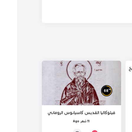
 ج1 الشيخ
%
68
فيلوكاليا القديس كاسيانوس الروماني
11 شهر Ago