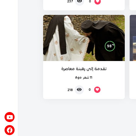
0
237
%
98
تقدمة إلى رهبنة معاصرة
11 شهر Ago
0
218