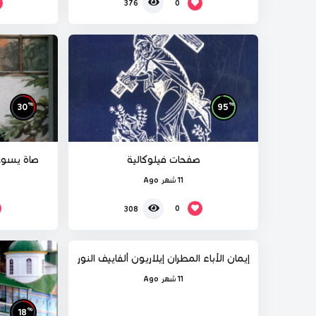
0
376
%
%
30
95
صفحات فيلوكالية
صاة يسوع 
11 شهر Ago
%
48
0
308
إيمان الآباء المطران إيلاريون ألفاييف النور
11 شهر Ago
%
18