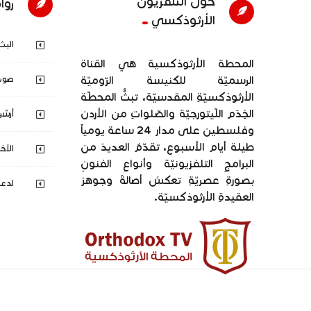
حول التلفزيون
روا
الأرثوذكسي
البث
المحطة الأرثوذكسية هي القناة
الرسميّة للكنيسة الرّوميّة
صوت 
الأرثوذكسيّةِ المقدسيّة، تبثُّ المحطّة
الخِدَم اللّيتورجيّة والصّلواتِ من الأردن
أرشي
وفلسطين على مدار 24 ساعة يومياً
طيلة أيام الأسبوع، تقدّمُ العديدَ من
الأخب
البرامجِ التلفزيونيّة وأنواعِ الفنونِ
بصورةِ عصريّةِ تعكسُ أصالةَ وجوهرَ
لدع
العقيدةِ الأرثوذكسيّة.