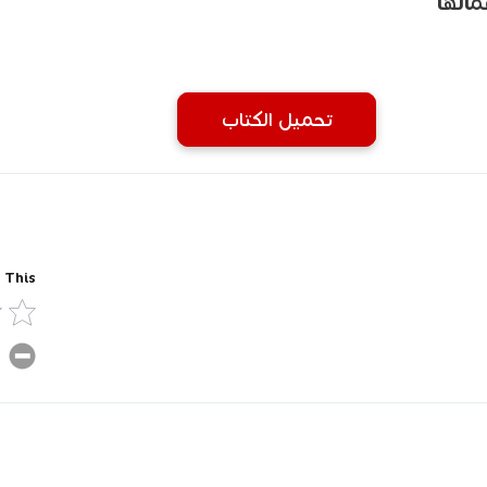
الها
تحميل الكتاب
 This