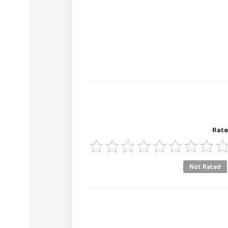
Rate
Not Rated