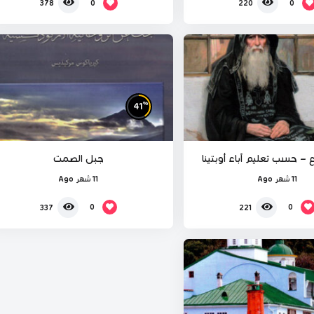
0
0
378
220
%
41
– حسب تعليم آباء أوبتينا
جبل الصمت
11 شهر Ago
11 شهر Ago
0
0
337
221