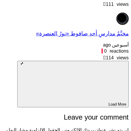
111
view
0
%
خيَّمُ مدارسِ أحدِ صافوط «نورُ العنصرة»
سبوعين ago
0
reaction
114
view
Load More
Leave your commen
ن يتم نشر عنوان بريدك الإلكتروني.
الحقول الإلزامية مشار إليها بـ