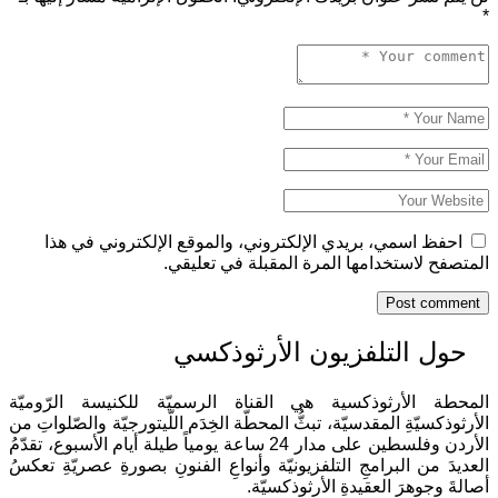
احفظ اسمي، بريدي الإلكتروني، والموقع الإلكتروني في هذا
لمتصفح لاستخدامها المرة المقبلة في تعليقي.
حول التلفزيون الأرثوذكسي
لمحطة الأرثوذكسية هي القناة الرسميّة للكنيسة الرّوميّة
لأرثوذكسيّةِ المقدسيّة، تبثُّ المحطّة الخِدَم اللّيتورجيّة والصّلواتِ من
الأردن وفلسطين على مدار 24 ساعة يومياً طيلة أيام الأسبوع، تقدّمُ
لعديدَ من البرامجِ التلفزيونيّة وأنواعِ الفنونِ بصورةِ عصريّةِ تعكسُ
صالةَ وجوهرَ العقيدةِ الأرثوذكسيّة.