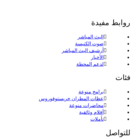
روابط مفيدة
البث المباشر
صوت الكنيسة
أرشيف البث المباشر
الأخبار
لدعم المحطة
فئات
برامج منوعة
عظات المطران خريستوفوروس
محاضرات منوعة
أفلام وثائقية
تأملات
للتواصل