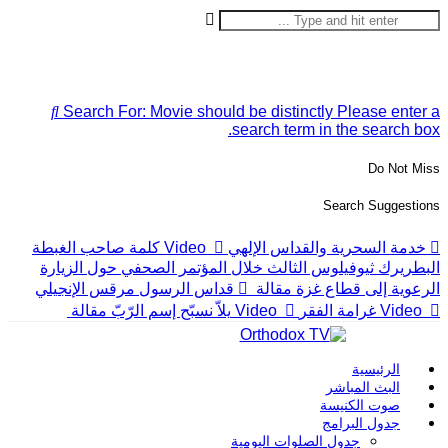
Search For:
Movie should be distinctly
Please enter 
search term in the search box
Do Not Mis
Search Suggestion
خدمة السحرية والقداس الإلهي
Video
كلمة صاحب الغبطة
لبطريرك ثيوفيلوس الثالث خلال المؤتمر الصحفي حول الزيارة
لرعوية إلى قطاع غزة
مقالة
قداس الرسول مرقس الإنجيلي
Video
غرامة الفقر
Video
يلاّ نسبّح إسم الرّبّ
مقالة
الرئيسية
البث المباشر
صوت الكنيسة
جدول البرامج
جدول الصلوات اليومية