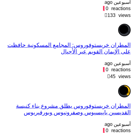
سبوعين ago
0
reaction
133
view
0
%
لمطران خريستوفوروس: المجامع المسكونية حافظت
لى الإيمان القويم عبر الأجيال
سبوعين ago
0
reaction
45
view
40
%
لمطران خريستوفوروس يطلق مشروع بناء كنيسة
لقديسين باييسيوس وصفرونيوس وبورفيريوس
سبوعين ago
0
reaction