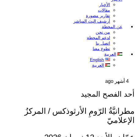
الأخبار
مقالات
تقارير مصورة
أرشيف البث المباشر
عن المحطة
من نحن
لدعم المحطة
اتصل بنا
تطوع معنا
العربية
English
العربية
4 أشهر ago
حد الفصح المجيد
طرانيَّةُ الرّومِ الأرثوذكس / المركزُ
لإعلاميّ