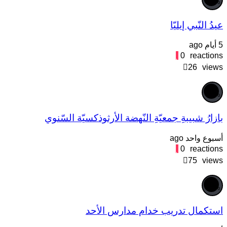
%
يدُ النّبي إيليّا
يام ago
0
reaction
26
view
0
%
ازارُ شبيبةِ جمعيّةِ النّهضة الأرثوذكسيّة السّنوي
سبوع واحد ago
0
reaction
75
view
0
%
ستكمال تدريب خدام مدارس الأحد