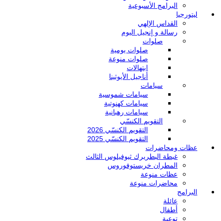
البرامج الأسبوعية
ليتورجيا
القداس الإلهي
رسالة و إنجيل اليوم
صلوات
صلوات يومية
صلوات منوعة
ابتهالات
أناجيل الأيوثينا
سيامات
سيامات شموسية
سيامات كهنوتية
سيامات رهبانية
التقويم الكنسّي
التقويم الكنسّي 2026
التقويم الكنسّي 2025
عظات ومحاضرات
غبطة البطريرك ثيوفيلوس الثالث
المطران خريستوفوروس
عظات منوعة
محاضرات منوعة
البرامج
عائلة
أطفال
توعية