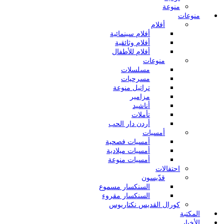
منوعة
منوعات
أفلام
أفلام سينمائية
أفلام وثائقية
أفلام للأطفال
منوعات
مسلسلات
مسرحيات
تراتيل منوعة
مزامير
أناشيد
تأملات
أردن دار الحب
أمسيات
أمسيات فصحية
أمسيات ميلادية
أمسيات منوعة
احتفالات
قدّيسون
السنكسار مسموع
السنكسار مقروء
كورال القديس نكتاريوس
المكتبة
الأخبار