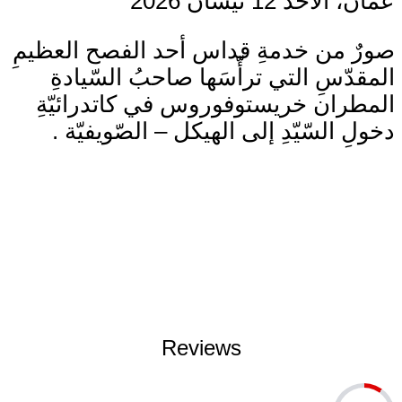
مّان، الأحد 12 نيسان 2026
ورٌ من خدمةِ قداس أحد الفصح العظيمِ
لمقدّسِ التي ترأّسَها صاحبُ السّيادةِ
لمطران خريستوفوروس في كاتدرائيّةِ
خولِ السّيّدِ إلى الهيكل – الصّويفيّة .
Reviews