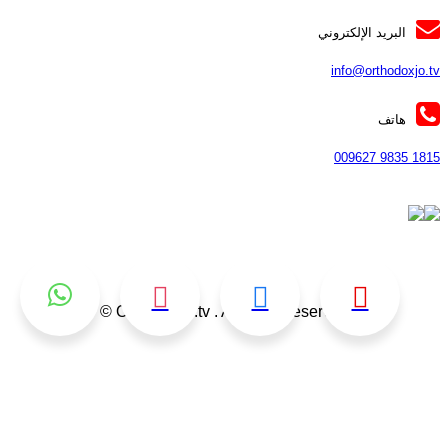
البريد الإلكتروني
info@orthodoxjo.t
هاتف
1815 9835 0096
Orthodoxjo.tv . All rights reserved ©