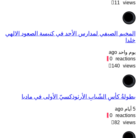
11
view
0
%
لمخيم الصيفي لمدارس الأحد في كنيسة الصعود الالهي
لدا
وم واحد ago
0
reaction
140
view
0
%
طولةُ كأسِ الشّبابِ الأرثوذكسيّ الأولى في مادبا
يام ago
0
reaction
82
view
0