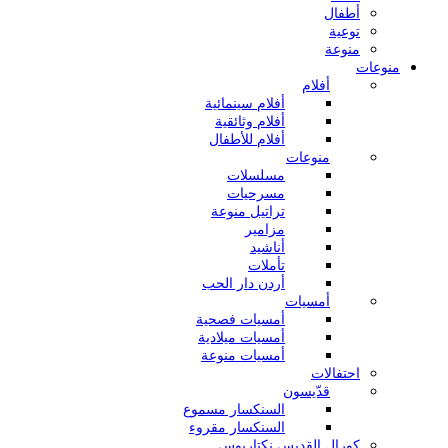
أطفال
توعية
منوعة
منوعات
أفلام
أفلام سينمائية
أفلام وثائقية
أفلام للأطفال
منوعات
مسلسلات
مسرحيات
تراتيل منوعة
مزامير
أناشيد
تأملات
أردن دار الحب
أمسيات
أمسيات فصحية
أمسيات ميلادية
أمسيات منوعة
احتفالات
قدّيسون
السنكسار مسموع
السنكسار مقروء
كورال القديس نكتاريوس