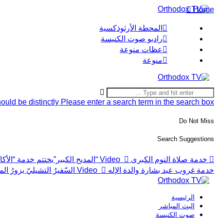
Home
المحطة الأرثوذكسية
راديو صوت الكنيسة
عظات منوعة
منوعة
ould be distinctly
Please enter a search term in the search box.
Do Not Miss
Search Suggestions
خدمة صلاة النوم الكبرى
Video
“المديح الكبير”يختتم خدمة “ال
خدمة غروب عيد بشارة والدة الإله
Video
السّفيرُ التشيليّ يزورُ
الرئيسية
البث المباشر
صوت الكنيسة