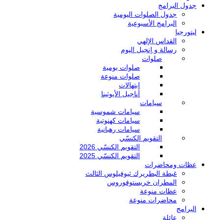
جدول البرامج
جدول الصلوات اليومية
البرامج الأسبوعية
ليتورجيا
القداس الإلهي
رسالة و إنجيل اليوم
صلوات
صلوات يومية
صلوات منوعة
ابتهالات
أناجيل الأيوثينا
سيامات
سيامات شموسية
سيامات كهنوتية
سيامات رهبانية
التقويم الكنسّي
التقويم الكنسّي 2026
التقويم الكنسّي 2025
عظات ومحاضرات
غبطة البطريرك ثيوفيلوس الثالث
المطران خريستوفوروس
عظات منوعة
محاضرات منوعة
البرامج
عائلة