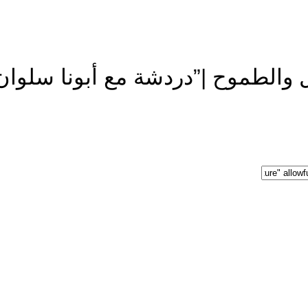
 والطموح |”دردشة مع أبونا سلوان