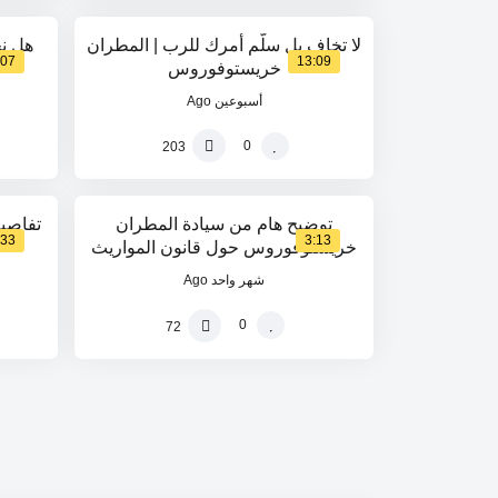
لا تخاف بل سلّم أمرك للرب | المطران
هل نح
:07
13:09
خريستوفوروس
أسبوعين Ago
0
203
51
0
%
%
توضيح هام من سيادة المطران
تفاصيل
:33
3:13
خريستوفوروس حول قانون المواريث
الجديد ومبدأ المساواة بين الذكر والأنثى
شهر واحد Ago
0
72