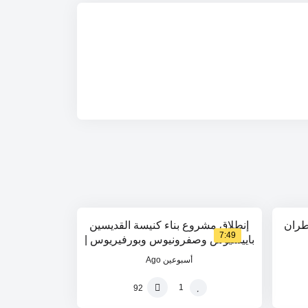
100
%
مطران
إنطلاق مشروع بناء كنيسة القديسين
7:49
باييسيوس وصفرونيوس وبورفيريوس |
المطران خريستوفوروس
أسبوعين Ago
1
92
95
%