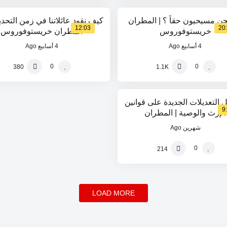
ن مسيحيون حقاً ؟ | المطران
كيف نقود عائلاتنا في زمن التحدي
12:03
20
خريستوفوروس
المطران خريستوفوروس
4 أسابيع Ago
4 أسابيع Ago
0
0
380
1.1K
 التعديلات الجديدة على قوانين
9
الإرث والوصية | المطران
خريستوفوروس
شهرين Ago
0
214
LOAD MORE