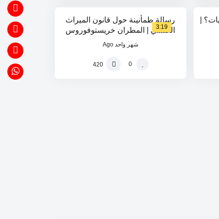
ات؟ |
رسالة طمأنينة حول قانون الميراث
3:19
الكنسي | المطران خريستوفوروس
شهر واحد Ago
0
420