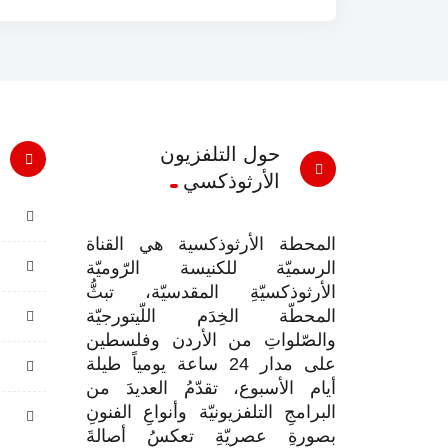
حول التلفزيون
الأرثوذكسي
المحطة الأرثوذكسية هي القناة
الرسميّة للكنيسة الرّوميّة
الأرثوذكسيّةِ المقدسيّة، تبثُّ
المحطّة الخِدَم اللّيتورجيّة
والصّلواتِ من الأردن وفلسطين
على مدار 24 ساعة يومياً طيلة
أيام الأسبوع، تقدّمُ العديدَ من
البرامجِ التلفزيونيّة وأنواعِ الفنونِ
بصورةِ عصريّةِ تعكسُ أصالةَ