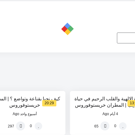
34
1
%
 الإلهية والقلب الرحيم في حياة
كيف نحيا بقناعة وتواضع ؟ | ال
20:29
13
 إيليا | المطران خريستوفوروس
خريستوفوروس
4 أيام Ago
أسبوع واحد Ago
0
0
297
65
0
%