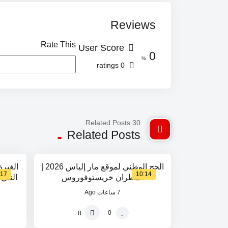
Reviews
Rate This
User Score
0
%
0 ratings
30 Related Posts
00
0
Related Posts
%
%
الحج الوطني لموقع مار إلياس 2026 |
الغيرة
:17
10:14
المطران خريستوفوروس
النبي
7 ساعات Ago
0
8
43
100
%
%