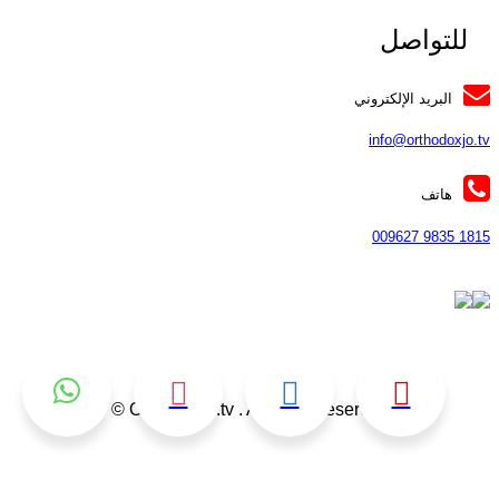
للتواصل
البريد الإلكتروني
info@orthodoxjo.t
هاتف
1815 9835 0096
Orthodoxjo.tv . All rights reserved ©