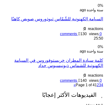
0
نة واحدة ago
لسيامة الكهنوتية للشّمّاس ثيوذوروس صويص كاهنًا
0
reaction
comments
130
views
0
25:5
0
نة واحدة ago
لمة سيادة المطران خريستوفوروس في السيامة
لكهنوتية للشماس ذيونيسيوس حداد
0
reaction
comments
140
views
0
»
Page 1 of 4
1
2
3
الفيديوهات الأكثر إعجابًا