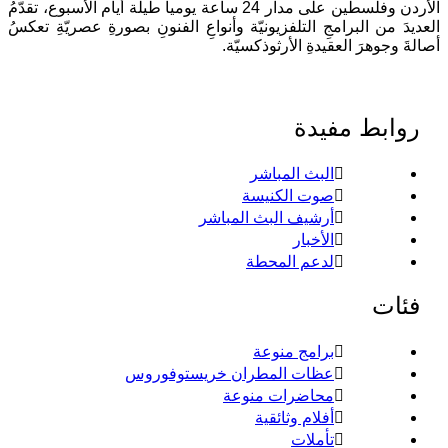
الأردن وفلسطين على مدار 24 ساعة يومياً طيلة أيام الأسبوع، تقدّمُ
لعديدَ من البرامجِ التلفزيونيّة وأنواعِ الفنونِ بصورةِ عصريّةِ تعكسُ
صالةَ وجوهرَ العقيدةِ الأرثوذكسيّة.
روابط مفيدة
البث المباشر
صوت الكنيسة
أرشيف البث المباشر
الأخبار
لدعم المحطة
فئات
برامج منوعة
عظات المطران خريستوفوروس
محاضرات منوعة
أفلام وثائقية
تأملات