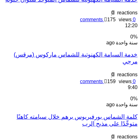
0
reaction
comments
175
views
0
12:2
0
نة واحدة ago
دمة السيامة الكهنوتية للشماس ماركوس (مرقس)
رجي
0
reaction
comments
159
views
0
9:4
0
نة واحدة ago
لمة الشماس بورفيريوس برهم خلال سيامته كاهنًا
توحِّدًا على مذبح الرب
0
reaction