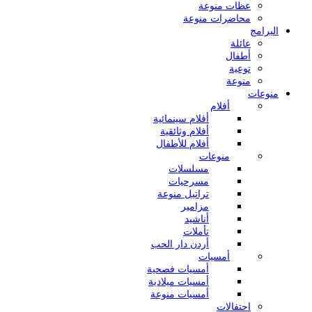
عظات منوعة
محاضرات منوعة
البرامج
عائلة
أطفال
توعية
منوعة
منوعات
أفلام
أفلام سينمائية
أفلام وثائقية
أفلام للأطفال
منوعات
مسلسلات
مسرحيات
تراتيل منوعة
مزامير
أناشيد
تأملات
أردن دار الحب
أمسيات
أمسيات فصحية
أمسيات ميلادية
أمسيات منوعة
احتفالات