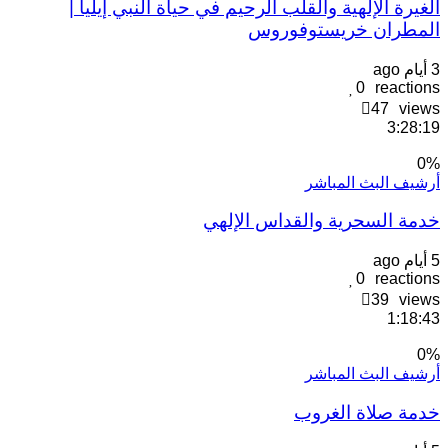
لغيرة الإلهية والقلب الرحيم في حياة النبي إيليا |
لمطران خريستوفوروس
يام ago
0
reaction
47
view
3:28:1
0
رشيف البث المباشر
دمة السحرية والقداس الإلهي
يام ago
0
reaction
39
view
1:18:4
0
رشيف البث المباشر
دمة صلاة الغروب