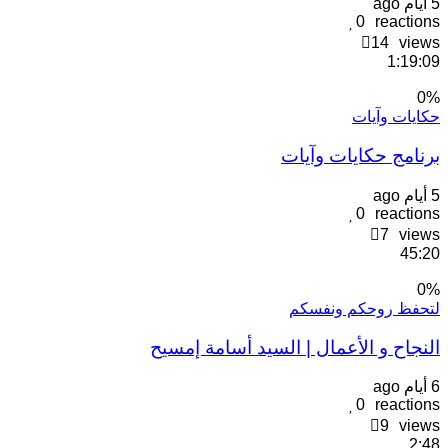
يام ago
0
reaction
14
view
1:19:0
0
كايات وآيات
رنامج حكايات وآيات
يام ago
0
reaction
7
view
45:2
0
تحفظ روحكم ونفسكم
لنجاح و الأعمال | السيد أسامة إمسيح
يام ago
0
reaction
9
view
2:4