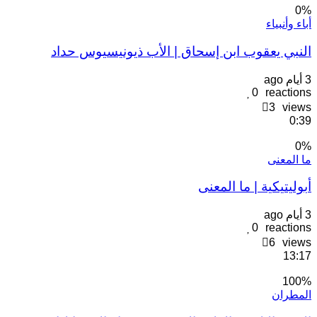
0
باء وأنبياء
لنبي يعقوب ابن إسحاق | الأب ذيونيسيوس حداد
يام ago
0
reaction
3
view
0:3
0
ا المعنى
ٔبوليتيكية | ما المعنى
يام ago
0
reaction
6
view
13:1
100
لمطران