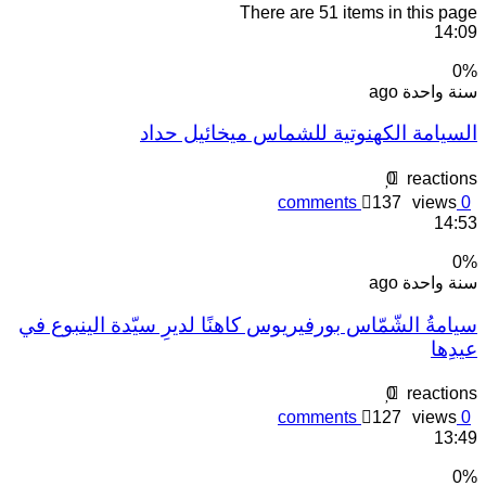
There are 51 items in this pag
14:0
0
نة واحدة ago
لسيامة الكهنوتية للشماس ميخائيل حداد
0
reaction
comments
137
views
0
14:5
0
نة واحدة ago
يامةُ الشّمّاس بورفيريوس كاهنًا لديرِ سيّدة الينبوع في
يدِها
0
reaction
comments
127
views
0
13:4
0