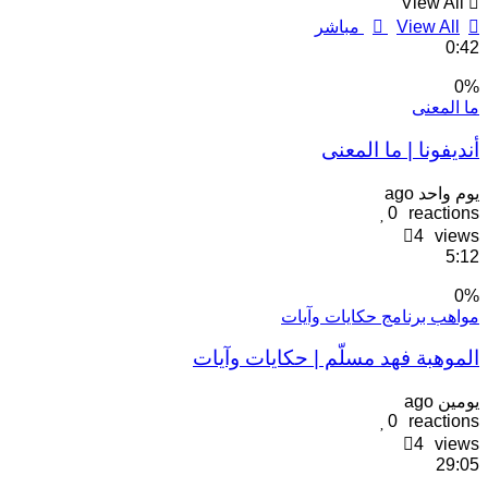
View All
View All
مباشر
0:4
0
ا المعنى
ٔنديفونا | ما المعنى
وم واحد ago
0
reaction
4
view
5:1
0
واهب برنامج حكايات وآيات
لموهبة فهد مسلّم | حكايات وآيات
ومين ago
0
reaction
4
view
29:0