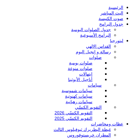
الرئيسية
البث المباشر
صوت الكنيسة
جدول البرامج
جدول الصلوات اليومية
البرامج الأسبوعية
ليتورجيا
القداس الإلهي
رسالة و إنجيل اليوم
صلوات
صلوات يومية
صلوات منوعة
ابتهالات
أناجيل الأيوثينا
سيامات
سيامات شموسية
سيامات كهنوتية
سيامات رهبانية
التقويم الكنسّي
التقويم الكنسّي 2026
التقويم الكنسّي 2025
عظات ومحاضرات
غبطة البطريرك ثيوفيلوس الثالث
المطران خريستوفوروس