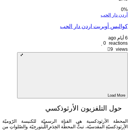
0
ردن دار الحب
واليس أوبريت اردن دار الحب
يام ago
0
reaction
9
view
Load More
حول التلفزيون الأرثوذكسي
لمحطة الأرثوذكسية هي القناة الرسميّة للكنيسة الرّوميّة
لأرثوذكسيّةِ المقدسيّة، تبثُّ المحطّة الخِدَم اللّيتورجيّة والصّلواتِ من