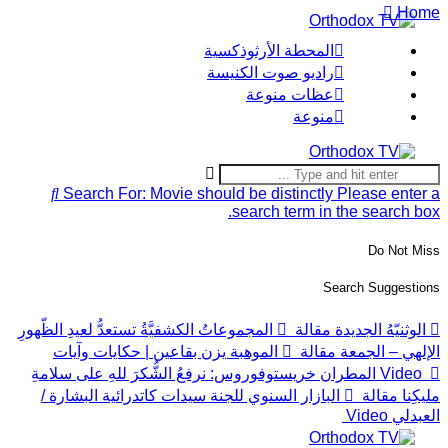
Hom
المحطة الأرثوذكسية
راديو صوت الكنيسة
عظات منوعة
منوعة
Search For:
Movie should be distinctly
Please enter 
search term in the search box
Do Not Mis
Search Suggestion
الوثنيّهُ الجديدة
مقالة
المجموعاتُ الكشفيَّةُ تستعدُّ لعيدِ الظّهورِ
لإلهي – الجمعة
مقالة
الموهبة يزن بقاعين | حكايات وآيات
Video
المطران خريستوفوروس: نرفعُ الشُّكرَ للهِ على سلامةِ
ليكِنا
مقالة
البازار السنوي للجنة سيدات كاتدرائية البشارة /
لعبدلي
Video