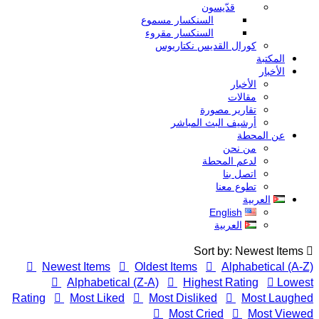
قدّيسون
السنكسار مسموع
السنكسار مقروء
كورال القديس نكتاريوس
المكتبة
الأخبار
الأخبار
مقالات
تقارير مصورة
أرشيف البث المباشر
عن المحطة
من نحن
لدعم المحطة
اتصل بنا
تطوع معنا
العربية
English
العربية
Sort by: Newest Items
Newest Items
Oldest Items
Alphabetical (A-Z
Alphabetical (Z-A)
Highest Rating
Lowes
Rating
Most Liked
Most Disliked
Most Laughe
Most Cried
Most Viewe