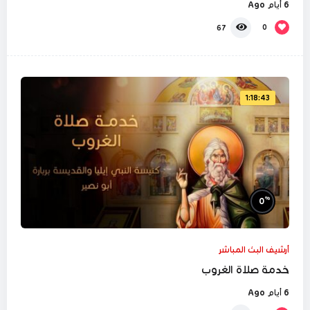
6 أيام Ago
0
67
1:18:43
%
0
أرشيف البث المباشر
خدمة صلاة الغروب
6 أيام Ago