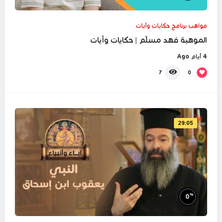
مواهب برنامج حكايات وآيات
الموهبة فهد مسلّم | حكايات وآيات
4 أيام Ago
0
7
29:05
%
0