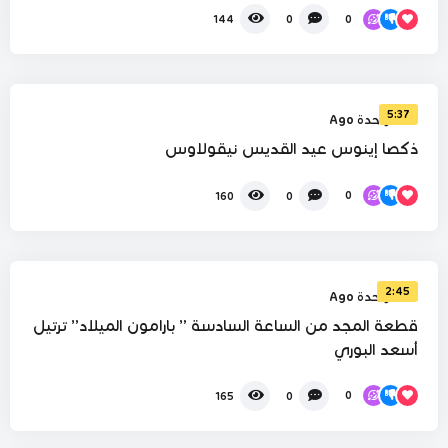
0
144
0
%
0
5:37
سنة واحدة Ago
ذكصا إينوس عيد القديس نيقولاوس
0
160
0
%
0
2:45
سنة واحدة Ago
قطعة المجد من الساعة السادسة ” بارامون الميلاد” ترتيل
أسعد البوري
0
165
0