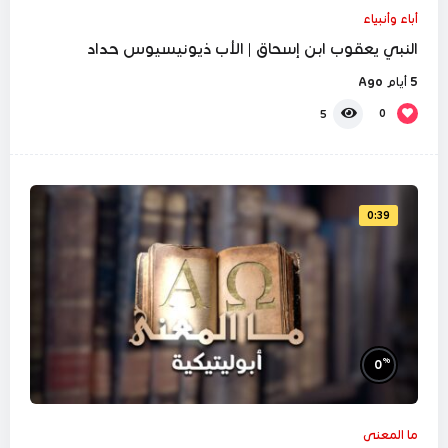
أباء وأنبياء
النبي يعقوب ابن إسحاق | الأب ذيونيسيوس حداد
5 أيام Ago
0
5
0:39
%
0
ما المعنى