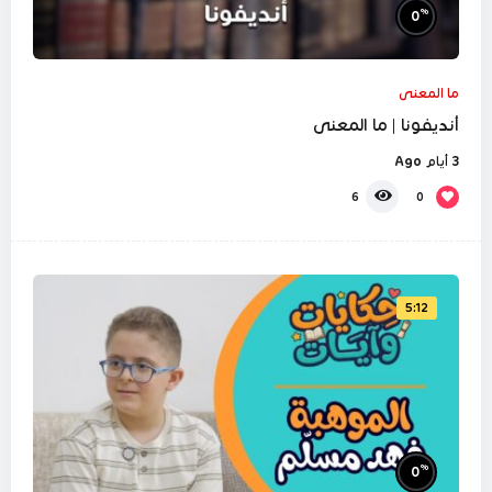
%
0
ما المعنى
أنديفونا | ما المعنى
3 أيام Ago
0
6
5:12
%
0