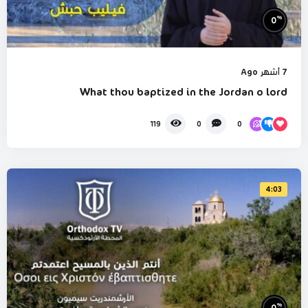
%
0
7 أشهر Ago
What thou baptized in the Jordan o lord
0
119
0
4:03
%
0