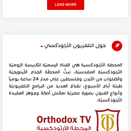
LOAD MORE
حول التلفزيون الأرثوذكسي
المحطة الأرثوذكسية هي القناة الرسميّة للكنيسة الرّوميّة
الأرثوذكسيّةِ المقدسيّة، تبثُّ المحطّة الخِدَم اللّيتورجيّة
والصّلواتِ من الأردن وفلسطين على مدار 24 ساعة يومياً
طيلة أيام الأسبوع، تقدّمُ العديدَ من البرامجِ التلفزيونيّة
وأنواعِ الفنونِ بصورةِ عصريّةِ تعكسُ أصالةَ وجوهرَ العقيدةِ
الأرثوذكسيّة.