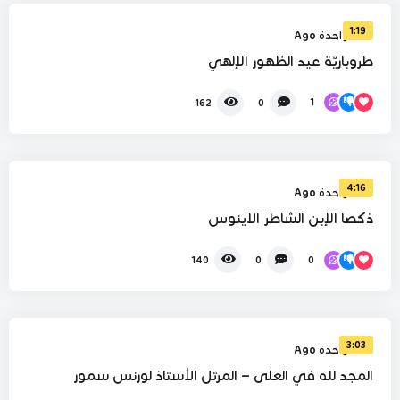
1:19
سنة واحدة Ago
طروباريّة عيد الظهور الإلهي
1
162
0
%
0
4:16
سنة واحدة Ago
ذكصا الإبن الشاطر الاينوس
0
140
0
%
0
3:03
سنة واحدة Ago
المجد لله في العلى – المرتل الأستاذ لورنس سمور