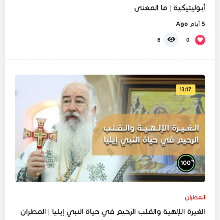
أبوليتيكية | ما المعنى
5 أيام Ago
0
8
13:17
%
100
المطران
الغيرة الإلهية والقلب الرحيم في حياة النبي إيليا | المطران