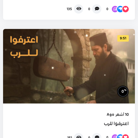
0
135
0
9:51
%
0
10 أشهر Ago
اعترفوا للرب
0
151
0