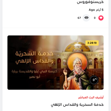
خريستوفوروس
5 أيام Ago
0
67
3:28:19
%
0
أرشيف البث المباشر
خدمة السحرية والقداس الإلهي