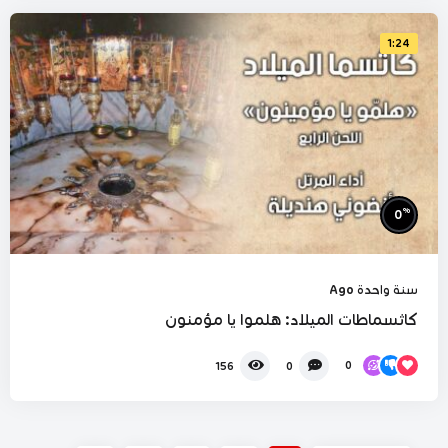
1:24
%
0
سنة واحدة Ago
كاثسماطات الميلاد: هلموا يا مؤمنون
0
156
0