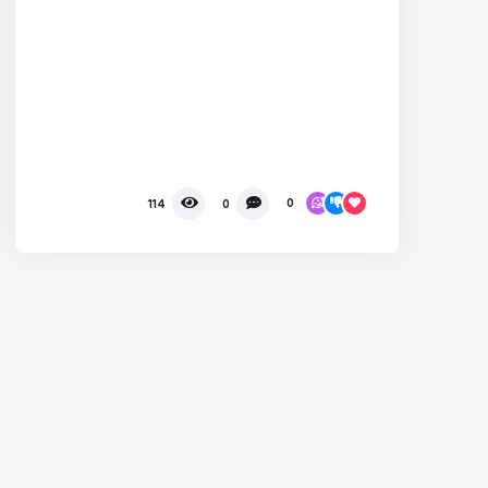
0
114
0