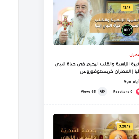
13:17
%
100
مطران
غيرة الإلهية والقلب الرحيم في حياة النبي
ليا | المطران خريستوفوروس
Reactions
0
Views
65
3:28:19