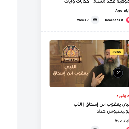
موهبة فهد مسلّم | حكايات وآيات
Reactions
0
Views
7
29:05
%
0
ء وأنبياء
نبي يعقوب ابن إسحاق | الأب
ونيسيوس حداد