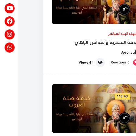
%
0
شيف البث المباشر
مة السحرية والقداس الإلهي
Reactions
0
Views
64
1:18:43
%
0