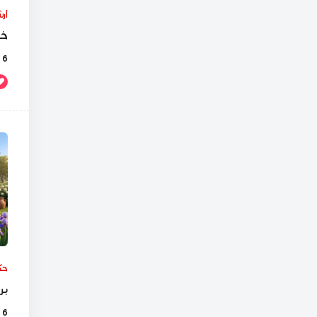
أر
خد
6 أيام Ago
حك
بر
6 أيام Ago