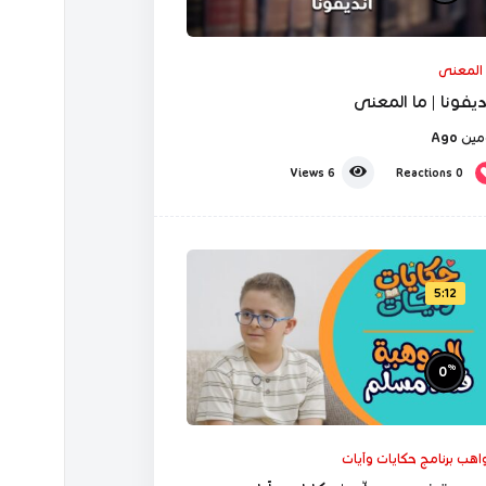
 المعنى
نديفونا | ما المعنى
ين Ago
Reactions
0
Views
6
5:12
%
0
اهب برنامج حكايات وآيات