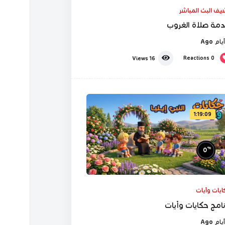
شيف البث المباشر
مة صلاة الغروب
Reactions
0
Views
16
1:19:09
%
0
ايات وآيات
نامج حكايات وآيات