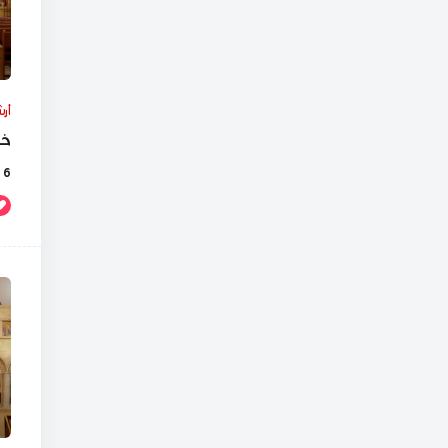
أر
خد
6 أيام Ago