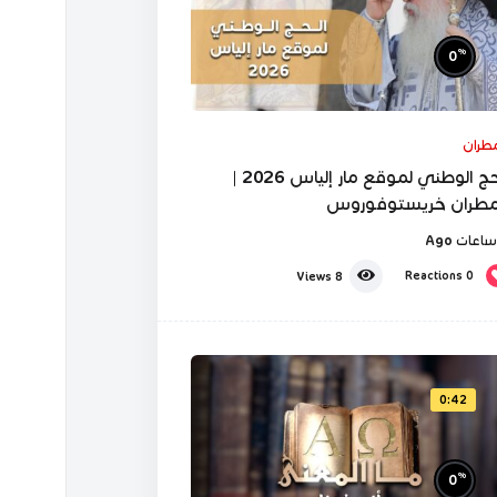
%
0
مطران
الحج الوطني لموقع مار إلياس 2026 |
مطران خريستوفوروس
Reactions
0
Views
8
0:42
%
0