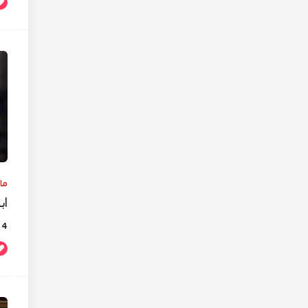
ما
أ
4 أيام Ago