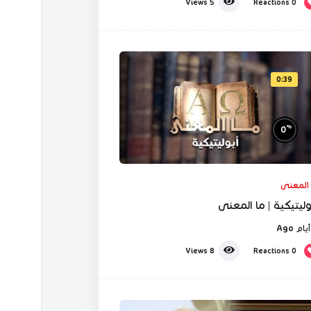
Reactions
0
Views
5
0:39
%
0
 المعنى
بوليتيكية | ما المعنى
Reactions
0
Views
8