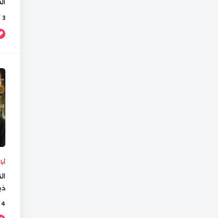
ال
3 أيام Ago
أبا
ال
ذي
4 أيام Ago