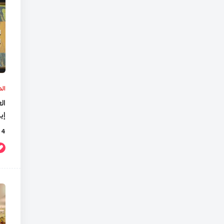
ال
ال
إي
4 أيام Ago