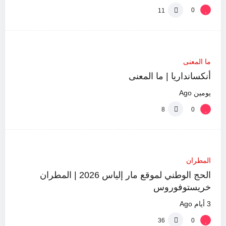
0
11
%
0
0:35
ما المعنى
أنكسانداريا | ما المعنى
يومين Ago
0
8
%
0
المطران
10:14
الحج الوطني لموقع مار إلياس 2026 | المطران
خريستوفوروس
3 أيام Ago
0
36