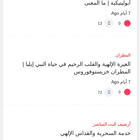
أبوليتيكية | ما المعنى
7 أيام Ago
0
13
%
100
المطران
13:17
الغيرة الإلهية والقلب الرحيم في حياة النبي إيليا |
المطران خريستوفوروس
7 أيام Ago
0
72
%
0
3:28:19
أرشيف البث المباشر
خدمة السحرية والقداس الإلهي