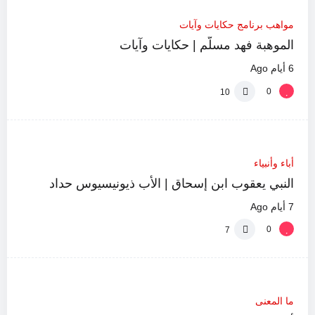
5:12
مواهب برنامج حكايات وآيات
الموهبة فهد مسلّم | حكايات وآيات
6 أيام Ago
0
10
%
0
أباء وأنبياء
29:05
النبي يعقوب ابن إسحاق | الأب ذيونيسيوس حداد
7 أيام Ago
0
7
%
0
0:39
ما المعنى