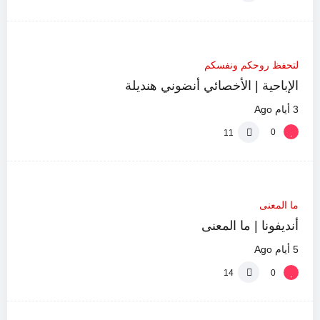
%
0
48:55
لتحفظ روحكم ونفسكم
الإباحية | الأخصائي أنضوني هنديلة
3 أيام Ago
0
11
%
0
0:42
ما المعنى
أنديفونا | ما المعنى
5 أيام Ago
0
14
%
0