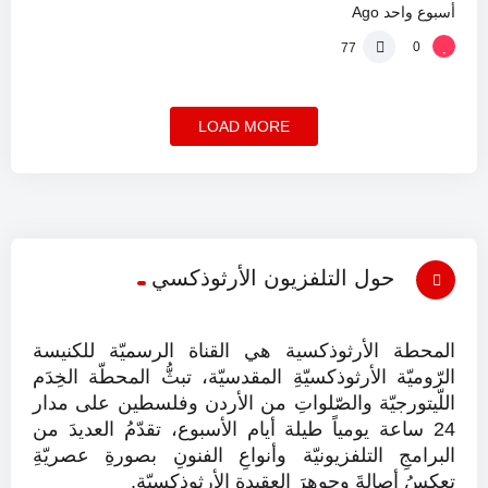
أسبوع واحد Ago
0
77
LOAD MORE
حول التلفزيون الأرثوذكسي
المحطة الأرثوذكسية هي القناة الرسميّة للكنيسة
الرّوميّة الأرثوذكسيّةِ المقدسيّة، تبثُّ المحطّة الخِدَم
اللّيتورجيّة والصّلواتِ من الأردن وفلسطين على مدار
24 ساعة يومياً طيلة أيام الأسبوع، تقدّمُ العديدَ من
البرامجِ التلفزيونيّة وأنواعِ الفنونِ بصورةِ عصريّةِ
تعكسُ أصالةَ وجوهرَ العقيدةِ الأرثوذكسيّة.