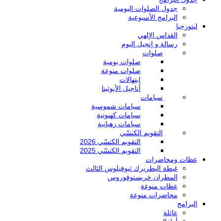
جدول الصلوات اليومية
البرامج الأسبوعية
ليتورجيا
القداس الإلهي
رسالة و إنجيل اليوم
صلوات
صلوات يومية
صلوات منوعة
ابتهالات
أناجيل الأيوثينا
سيامات
سيامات شموسية
سيامات كهنوتية
سيامات رهبانية
التقويم الكنسّي
التقويم الكنسّي 2026
التقويم الكنسّي 2025
عظات ومحاضرات
غبطة البطريرك ثيوفيلوس الثالث
المطران خريستوفوروس
عظات منوعة
محاضرات منوعة
البرامج
عائلة