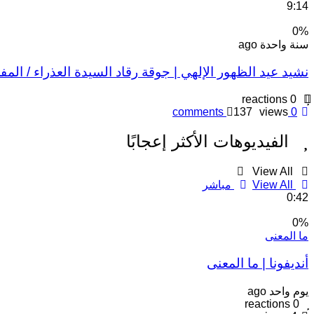
9:14
0
%
سنة واحدة ago
نشيد عيد الظهور الإلهي | جوقة رقاد السيدة العذراء / الم
reactions
0
comments
137
views
0
الفيديوهات الأكثر إعجابًا
View All
View All
مباشر
0:42
0
%
ما المعنى
أنديفونا | ما المعنى
يوم واحد ago
reactions
0