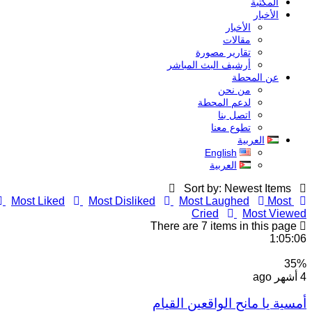
المكتبة
الأخبار
الأخبار
مقالات
تقارير مصورة
أرشيف البث المباشر
عن المحطة
من نحن
لدعم المحطة
اتصل بنا
تطوع معنا
العربية
English
العربية
Sort by: Newest Items
Most Liked
Most Disliked
Most Laughed
Most
Cried
Most Viewed
There are 7 items in this page
1:05:06
35
%
4 أشهر ago
أمسية يا مانح الواقعين القيام