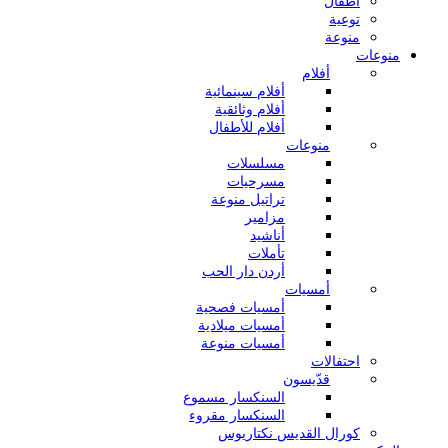
أطفال
توعية
منوعة
منوعات
أفلام
أفلام سينمائية
أفلام وثائقية
أفلام للأطفال
منوعات
مسلسلات
مسرحيات
تراتيل منوعة
مزامير
أناشيد
تأملات
أردن دار الحب
أمسيات
أمسيات فصحية
أمسيات ميلادية
أمسيات منوعة
احتفالات
قدّيسون
السنكسار مسموع
السنكسار مقروء
كورال القديس نكتاريوس