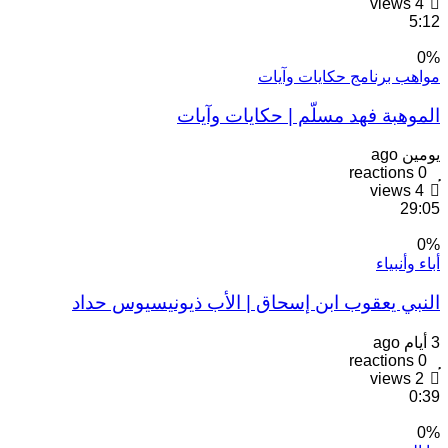
views
4
5:12
0
%
مواهب برنامج حكايات وآيات
الموهبة فهد مسلّم | حكايات وآيات
يومين ago
reactions
0
views
4
29:05
0
%
أباء وأنبياء
النبي يعقوب ابن إسحاق | الأب ذيونيسيوس حداد
3 أيام ago
reactions
0
views
2
0:39
0
%