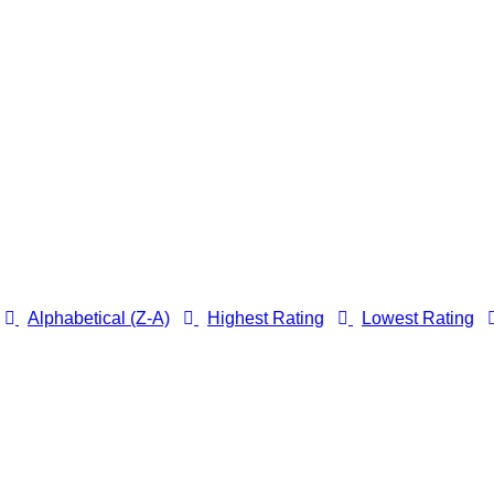
Alphabetical (Z-A)
Highest Rating
Lowest Rating