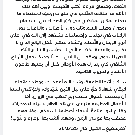
اللّغات، ومساق قراءة الكتب النّفيسة، وبين أهمّ تلك
الأهداف اعتكاف الطّلاب في خلوات روحيّة لاستيحاء ما
يبعثه المكان المقدّس في جَوْز الصحراء من استجمام
روحيّ، وطلب السّماويّات دون الأرضيّات ، والباقيات دون
الزائلات في تجلّيات وإحساسات تشدّهم إلى الله في أعلى
أبراج الإيمان والنًّسك، وتشدّد فيهم الأمّل اليانع الذي لا
يذبل… والمحبّة الخضراء الّتي لا تجفّ… والسّلام النّاضر
الذي لا يذوي رونقه بين الناس… جيلًا جديدًا يحمل التّرياق
الشّافي كي يتدارك هذه الأوطان قبل أن يفنيها طاعون
الأطماع والحروب الدّامية.
تباركتِ أيّتها الجامعة، وثبّت الله أعمدتك، ووطّد دعائمك
لتبقَي شهادة حقٍّ على نبل الذين شيّدوك، ولتؤكّدي للدنيا
أنّ جعجعة الأقوال قبضة ريح تذهب في الزوال، أمّا
الأعمال العظيمة فتبقى في هذا العالم سليلة المعجزات،
وقلاع النور عبّاقةً بأسماء أصحابها لا تتهدّم يومًا، مهما
عصفت بها عوادي الزّمن، ومهما ألمّت بها الزعازع والنّوَب!
كفرسميع ــــ الجليل في 25\6\26