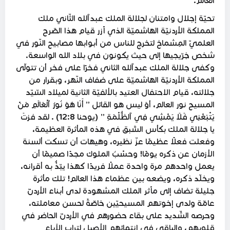
العالم.
تحيّة إجلال وامتنان لجلالة الملك عبدٱلله الثّاني ملك
المملكة الأردنيّة الهاشميّة الذي آزر قيام هذا الصّرح
العلميّ المِشماخ لتخرج للناس من أبوابها مصابيح النّور في
شخص خِرّيجيها إلى حيث يكونون في بلاد الله الواسعة.
وكفى جلالة الملك عبدٱلله الثاني فخرًا على فخر أن تتولّى
المملكة الأردنيّة الهاشميّة على ضفاف النّهر، وبقرار من
جلالته، قيام الاحتفال العتيد بالألفيّة الثانية لميلاد السّيّد
المسيح نور العالم، أوَ ليس هو القائل ” أَنَا هُوَ نُورُ ٱلْعَالَمِ مَنْ
يَتْبَعْنِي فَلَا يَمْشِي فِي ٱلظُّلْمَةِ ” (يوحنا 12:8) . لقد فزتَ
يا جلالة الملك بكأس السَّبق في هذه المأثرة العظيمة،
وفعلت فعلًا عظيمًا عزّ نظيره، وهيهات أن تسكت ألسنة
الأزمان عن ذكره يومًا! وحسْبُ الملوك مجدًا صميمًا أن
يعمل واحدهم مرة واحدة عملًا فريدًا كهذا يبّذُّ به أقرانه،
ويخلّد ذكره، ويضعه بين عظماء هذا العالم! تلك مأثرة
جليلة تضاف إلى مآثر الملك المشهودة لدى أبناء الأردنّ
عامّة ولدى إخوتهم المسيحيّين خاصّةً لحسن معاملته،
وحرصه الشّديد على بقاء حضورهم في الأردنّ الحاضر في
قلوبهم، والباقي في انتمائهم الأصيل لتراب الآباء