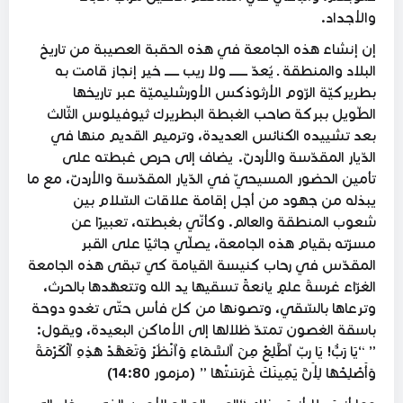
والأجداد.
إن إنشاء هذه الجامعة في هذه الحقبة العصيبة من تاريخ
البلاد والمنطقة ـ يُعدّ ــــــــــ ولا ريب ــــــــ خير إنجاز قامت به
بطريركيّة الرّوم الأرثوذكس الأورشليميّة عبر تاريخها
الطّويل ببركة صاحب الغبطة البطريرك ثيوفيلوس الثّالث
بعد تشييده الكنائس العديدة، وترميم القديم منها في
الدّيار المقدّسة والأردنّ. يضاف إلى حرص غبطته على
تأمين الحضور المسيحيّ في الدّيار المقدّسة والأردنّ، مع ما
يبذله من جهود من أجل إقامة علاقات السّلام بين
شعوب المنطقة والعالم. وكأنّي بغبطته، تعبيرًا عن
مسرّته بقيام هذه الجامعة، يصلّي جاثيًا على القبر
المقدّس في رحاب كنيسة القيامة كي تبقى هذه الجامعة
الغرّاء غرسةَ علمٍ يانعةً تسقيها يد الله وتتعهّدها بالحرث،
وترعاها بالسّقي، وتصونها من كلّ فأس حتّى تغدو دوحة
باسقة الغصون تمتدّ ظلالها إلى الأماكن البعيدة، ويقول:
” “يَا رَبُّ! يَا ربّ ٱطَّلِعْ مِنَ ٱلسَّمَاءِ وَٱنْظُرْ وَتَعَهَّدْ هَذِهِ ٱلْكَرْمَةَ
وَأَصْلِحْهَا لِأَنَّ يَمِينَكَ غَرَسَتْهَا ” (مزمور 14:80)