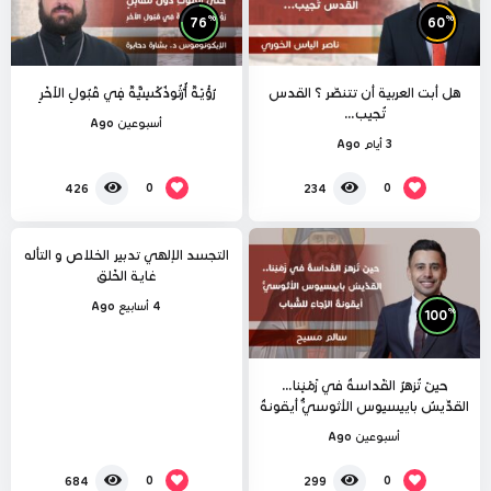
%
%
76
60
هل أبت العربية أن تتنصّر ؟ القدس
رُؤْيَةٌ أُرْثُوذُكْسِيَّةٌ فِي قَبُولِ الآخَرِ
تُجيب…
أسبوعين Ago
3 أيام Ago
%
76
0
0
426
234
التجسد الإلهي تدبير الخلاص و التأله
غاية الخَلق
4 أسابيع Ago
%
100
حينَ تُزهرُ القَداسةُ في زَمَنِنا…
القدِّيسُ باييسيوس الأثوسيُّ أيقونةُ
الرَّجاءِ للشَّباب
أسبوعين Ago
%
%
100
97
0
0
684
299