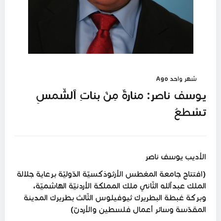
شهر واحد Ago
يوسف ناصر: منارةٌ مِنْ بناتِ ٱلشّمسِ
تسْطعُ
الأديب يوسف ناصر
(افتتاح جامعة المغطس الأرثوذكسيّة الدّوليّة برعاية جلالة
الملك عبدٱلله الثّاني ملك المملكة الأردنيّة الهاشميّة،
وبركة غبطة البطريرك ثيوفيلوس الثّالث بطريرك المدينة
المقدّسة وسائر أعمال فلسطين والأردنّ)