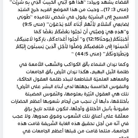
الفضاء يشهد ويردّد: “هَذَا هُو ٱبْنِي ٱلْحَبِيبُ ٱلَّذِي بِهِ سًرِرْتُ”
(متى 3: 17).. وحيث من هذا الموضع الفريد خرج السّيّد
المسيح إلى البشريّة يقول في شخص تلاميذه “طًوبَى
لِصَانِعِي ٱلسَّلَامِ لِأَنَّهُمْ أَبْنَاءَ ٱللهِ يُدْعَوْنَ” (متى 9:5)
و”هَذِهِ هِيَ وَصِيَّتِي أَنْ تُحِبُّوا بَعْضُكُمْ بَعْضًا كَمَا
أَحْبَبْتُكُمْ(يوحنّا12:15) و” أَحِبُّوا أَعْدَاءَكُمْ، بَارِكُوا لَاعِنِيكُمْ،
أَحْسِنُوا إِلَى مًبْغِضِيكُمْ وَصَلُّوا لِأَجْلِ ٱلَّذِينَ يُسِيئُونَ إِلَيْكُمْ
وَيَطْرُدُونَكُمْ” (متى 44:5) “
وكما تزدان السّماء بألَق الكواكب والشّهب اللّامعة في
ظلمة اللّيل البهيم، هكذا تزدان الأرض بألق الجامعات
والمعاهد العلميّة السّاطعة لتبدّد ظلمة العقول الحالكة،
والنفوس الدّامسة بجهلها لدى أبناء البشر على الأرض!
تلك هي العقول النّيّّرة بعلومها، والنّفوس المضيئة
بأخلاقها، دأبها أن تنجب من أرحام شعوبها أعظم الحضارات
مقرونةً بأنبل الأخلاق وأجلّها، لتكون قلائد تاريخ برّاق
معلّقة على أعناق تلك الشّعوب وفوق صدورها. ولا عجب
في أنّه من أجل تحقيق هذه الغاية الشّريفة قامت هذه
الجامعة، مثلما قامت من قبلها أعظم الجامعات في