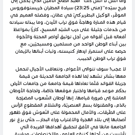
وما أنسَ لا أنسَ ذلك “العبد الصالح الأمين الذي يدخل إلى
فرح سيّده”(متى 23:25) سيادة المطران خريستوفوروس
الموقّر، الوكيل البطريركيّ في عمّان، وفضله العميم في
قيام هذه المنارة وهّاجةً فوق تراب الأردنّ، وما يبذله سيادته
من خدمات جليلة على درب السّيّد المسيح، كارزًا بمواعظ
أفعاله قبل أقواله من أجل توثيق أواصر المحبّة والأخوة
بين أبناء الوطن الواحد من مسلمين ومسيحيّين، مع
حرصه على استمرار ازدهار كنيسته، وثبات أبنائها بالإيمان
فوق تراب الوطن الحبيب.
لا عجب! سوف تتوالى الأعوام، وتتعاقب الأجيال لتحمل
معها بشائر تشهد لِما لهذه الجامعة الحديثة من قيمة
جزيلة الفوائد قلّما تعادلها قيمة جامعة من جامعات الأرض
بحكم موعد قيامها واختيار موقعها خاصّة، ولحاجة الأوطان
الماسّة إلى ضرورة قيامها. إنها أوطان الشّعوب المضرّجة
بالدّم، والمقتولة بسمّ العنصريّة، والسّلام المقطوع الرّأس
على الطّرقات، والآمال المحمولة على النّعوش فوق ظهور
أصحابها إلى بلاد الهجرة والاغتراب وراء البحار… حتّى بزغ نور
الجامعة ماتعًا في الأفق لتحقيق أهدافها الفريدة الّتي
تأسّست من أجلها كتنوّع العلوم، والاختصاصات، ودراسة