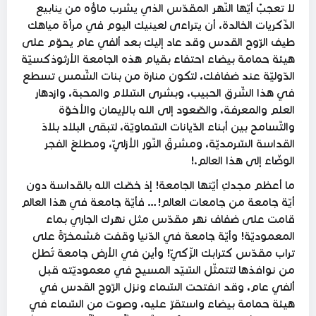
لا تعجبْ أيّها النّهر المقدّس الذي يشرب ماؤُه من ينابيع
الذّكريات الخالدة، أن يتراءى لعينيك اليوم في مرآة مياهك
طيف الرّوح القدس وقد عاد إليك بعد ألفي عام يحوّم على
هيئة حمامة بيضاء احتفاءً بقيام هذه الجامعة الأرثوذكسيّة
الدّوليّة عند ضفافك، لتكون منارة من بنات الشّمس تسطع
في هذا الشّرق الحبيب، وبشرى السّلام والمحبة، وازدهار
العلم والمعرفة، والصّعود إلى الله بالإيمان والأخوّة
والتّسامح بين أبناء الدّيانات السّماويّة، لتبقى البلاد بلادَ
القداسة السّرمديّة، ومشرقَ النّور الأزليّ، ومطلعَ الفجر
الوضّاء إلى هذا العالم.!
ما أعظم مجدكِ أيّتها الجامعة! إذ خصّك الله بالقداسة دون
أيّة جامعة من جامعات العالم!… فأيّة جامعة في هذا العالم
قامت على ضفاف نهر مقدّس مثل نهرك الجاري بماء
المعموديّة! وأيّة جامعة في الدّنيا وقفت مُشمخرّةً على
تراب مقدّس كترابك الزّكيّ! وأين في الأرض جامعة تُطلّ
من نوافذها لتتمثّل السّيّد المسيح في معموديّته قبل
ألفي عام، وقد انفتحت السّماء ونزل الرّوح القدس في
هيئة حمامة بيضاء واستقرّ عليه، وصوت من السّماء في