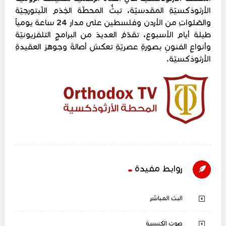
الأرثوذكسيّةِ المقدسيّة، تبثُّ المحطّة الخِدَم اللّيتورجيّة
والصّلواتِ من الأردن وفلسطين على مدار 24 ساعة يومياً
طيلة أيام الأسبوع، تقدّمُ العديدَ من البرامجِ التلفزيونيّة
وأنواعِ الفنونِ بصورةِ عصريّةِ تعكسُ أصالةَ وجوهرَ العقيدةِ
الأرثوذكسيّة.
روابط مفيدة
البث المباشر
صوت الكنيسة