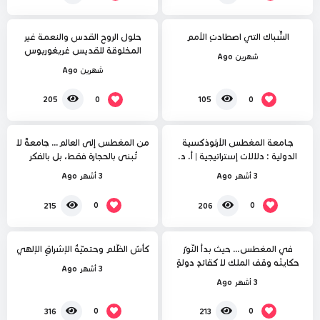
الشِّباك التي اصطادتِ الأمم
حلول الروح القدس والنعمة غير
المخلوقة للقديس غريغوريوس
شهرين Ago
بالاماس
شهرين Ago
%
%
33
25
0
0
205
105
جـامعة المغطس الأرثوذكسية
من المغطس إلى العالم… جامعةٌ لا
الدولية : دلالات إستراتيجية | أ. د.
تُبنى بالحجارة فقط، بل بالفكر
مأمون عكروش
والرّسالة
3 أشهر Ago
3 أشهر Ago
%
%
56
50
0
0
215
206
في المغطس… حيث بدأ النّورُ
كأسُ الظّلم وحتميّةُ الإشراقِ الإلهي
حكايتَه وقف الملك لا كقائدِ دولةٍ
3 أشهر Ago
فحسب بل كحارسٍ لذاكرةِ الأرض
3 أشهر Ago
وروحِها
0
0
316
213