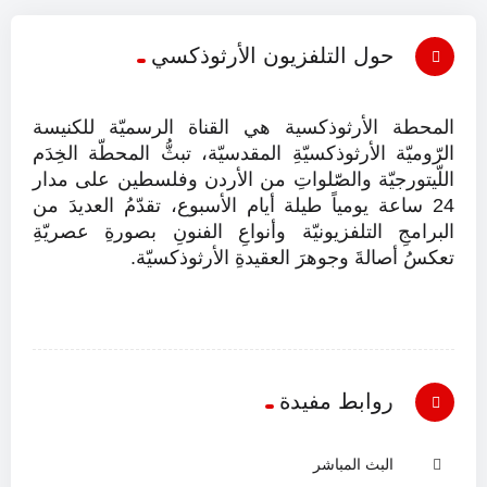
حول التلفزيون الأرثوذكسي
المحطة الأرثوذكسية هي القناة الرسميّة للكنيسة
الرّوميّة الأرثوذكسيّةِ المقدسيّة، تبثُّ المحطّة الخِدَم
اللّيتورجيّة والصّلواتِ من الأردن وفلسطين على مدار
24 ساعة يومياً طيلة أيام الأسبوع، تقدّمُ العديدَ من
البرامجِ التلفزيونيّة وأنواعِ الفنونِ بصورةِ عصريّةِ
تعكسُ أصالةَ وجوهرَ العقيدةِ الأرثوذكسيّة.
روابط مفيدة
البث المباشر